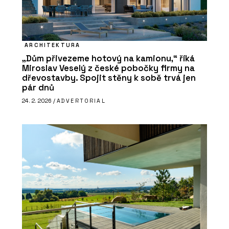
ARCHITEKTURA
„Dům přivezeme hotový na kamionu,“ říká
Miroslav Veselý z české pobočky firmy na
dřevostavby. Spojit stěny k sobě trvá jen
pár dnů
24. 2. 2026 /
ADVERTORIAL