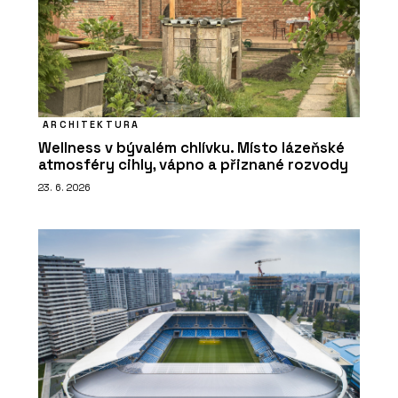
ARCHITEKTURA
Wellness v bývalém chlívku. Místo lázeňské
atmosféry cihly, vápno a přiznané rozvody
23. 6. 2026