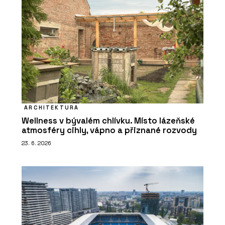
ARCHITEKTURA
Wellness v bývalém chlívku. Místo lázeňské
atmosféry cihly, vápno a přiznané rozvody
23. 6. 2026