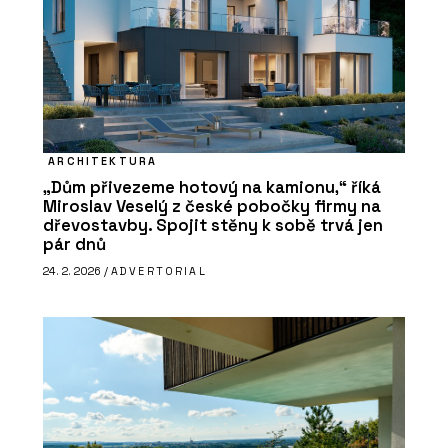
ARCHITEKTURA
„Dům přivezeme hotový na kamionu,“ říká
Miroslav Veselý z české pobočky firmy na
dřevostavby. Spojit stěny k sobě trvá jen
pár dnů
24. 2. 2026 /
ADVERTORIAL