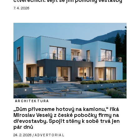
čtverečních. Vejít se jim pomohly vestavby
7. 4. 2026
ARCHITEKTURA
„Dům přivezeme hotový na kamionu,“ říká
Miroslav Veselý z české pobočky firmy na
dřevostavby. Spojit stěny k sobě trvá jen
pár dnů
24. 2. 2026 /
ADVERTORIAL