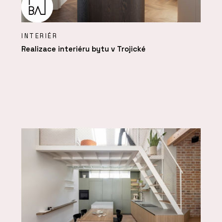
INTERIÉR
Realizace interiéru bytu v Trojické