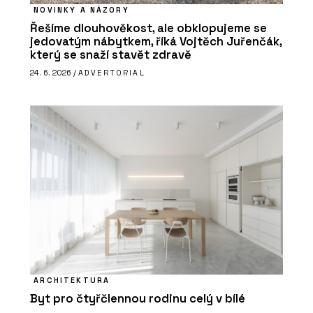
NOVINKY A NÁZORY
Řešíme dlouhověkost, ale obklopujeme se
jedovatým nábytkem, říká Vojtěch Juřenčák,
který se snaží stavět zdravě
24. 6. 2026 /
ADVERTORIAL
ARCHITEKTURA
Byt pro čtyřčlennou rodinu celý v bílé