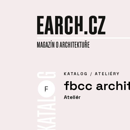
KATALOG
ATELIÉRY
fbcc archi
F
Ateliér