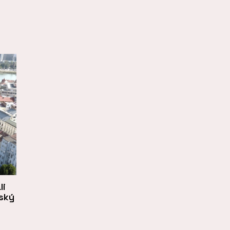
li
tský