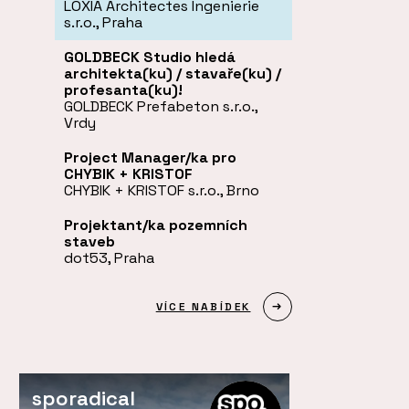
LOXIA Architectes Ingenierie
s.r.o., Praha
GOLDBECK Studio hledá
architekta(ku) / stavaře(ku) /
profesanta(ku)!
GOLDBECK Prefabeton s.r.o.,
Vrdy
Project Manager/ka pro
CHYBIK + KRISTOF
CHYBIK + KRISTOF s.r.o., Brno
Projektant/ka pozemních
staveb
dot53, Praha
VÍCE NABÍDEK
sporadical