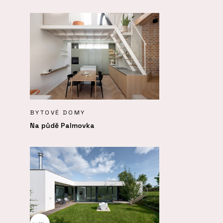
BYTOVÉ DOMY
Na půdě Palmovka