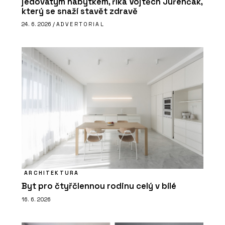
jedovatým nábytkem, říká Vojtěch Juřenčák,
který se snaží stavět zdravě
24. 6. 2026 /
ADVERTORIAL
ARCHITEKTURA
Byt pro čtyřčlennou rodinu celý v bílé
16. 6. 2026