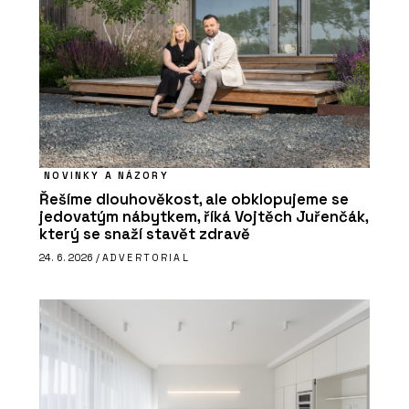
NOVINKY A NÁZORY
Řešíme dlouhověkost, ale obklopujeme se
jedovatým nábytkem, říká Vojtěch Juřenčák,
který se snaží stavět zdravě
24. 6. 2026 /
ADVERTORIAL