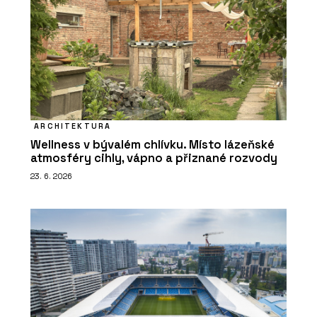
ARCHITEKTURA
Wellness v bývalém chlívku. Místo lázeňské
atmosféry cihly, vápno a přiznané rozvody
23. 6. 2026