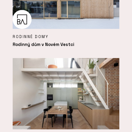
RODINNÉ DOMY
Rodinný dům v Novém Vestci