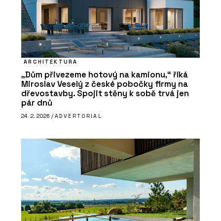
ARCHITEKTURA
„Dům přivezeme hotový na kamionu,“ říká
Miroslav Veselý z české pobočky firmy na
dřevostavby. Spojit stěny k sobě trvá jen
pár dnů
24. 2. 2026 /
ADVERTORIAL