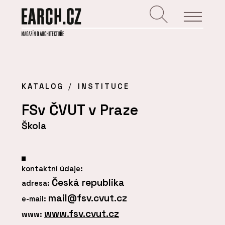
KATALOG
INSTITUCE
FSv ČVUT v Praze
Škola
kontaktní údaje:
Česká republika
adresa:
mail@fsv.cvut.cz
e-mail:
www.fsv.cvut.cz
www: