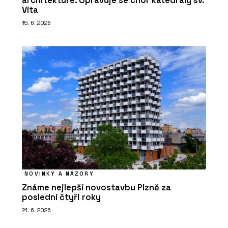
architektuře. Opravuje se chór katedrály sv.
Víta
15. 6. 2026
NOVINKY A NÁZORY
Známe nejlepší novostavbu Plzně za
poslední čtyři roky
21. 6. 2026