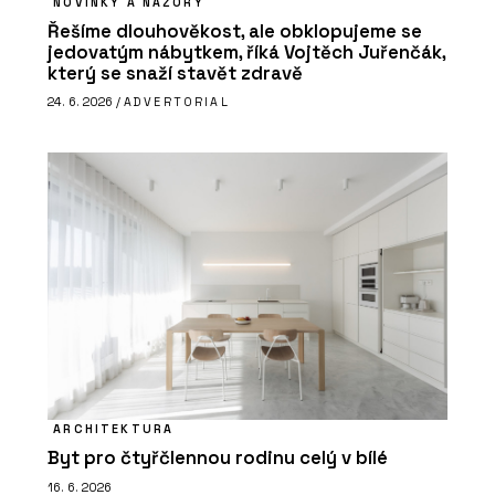
NOVINKY A NÁZORY
Řešíme dlouhověkost, ale obklopujeme se
jedovatým nábytkem, říká Vojtěch Juřenčák,
který se snaží stavět zdravě
24. 6. 2026 /
ADVERTORIAL
ARCHITEKTURA
Byt pro čtyřčlennou rodinu celý v bílé
16. 6. 2026