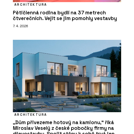
ARCHITEKTURA
Pětičlenná rodina bydlí na 37 metrech
čtverečních. Vejít se jim pomohly vestavby
7. 4. 2026
ARCHITEKTURA
„Dům přivezeme hotový na kamionu,“ říká
Miroslav Veselý z české pobočky firmy na
dřevostavby. Spojit stěny k sobě trvá jen