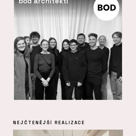
bod architekti
NEJČTENĚJŠÍ REALIZACE