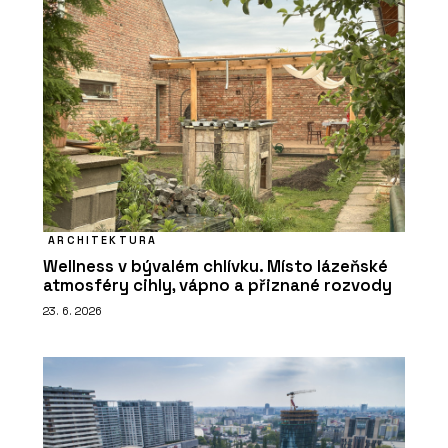
ARCHITEKTURA
Wellness v bývalém chlívku. Místo lázeňské
atmosféry cihly, vápno a přiznané rozvody
23. 6. 2026