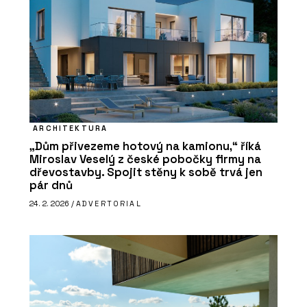
ARCHITEKTURA
„Dům přivezeme hotový na kamionu,“ říká
Miroslav Veselý z české pobočky firmy na
dřevostavby. Spojit stěny k sobě trvá jen
pár dnů
24. 2. 2026 /
ADVERTORIAL