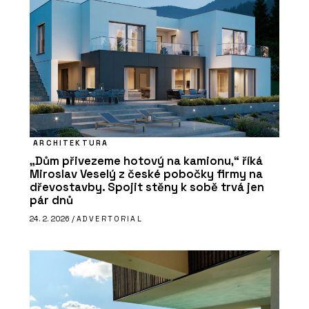
ARCHITEKTURA
„Dům přivezeme hotový na kamionu,“ říká
Miroslav Veselý z české pobočky firmy na
dřevostavby. Spojit stěny k sobě trvá jen
pár dnů
24. 2. 2026 /
ADVERTORIAL