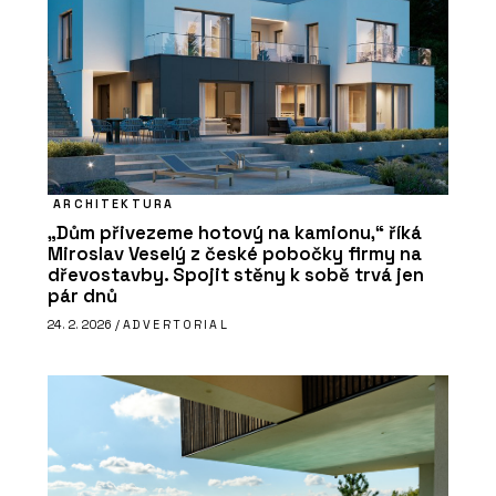
ARCHITEKTURA
„Dům přivezeme hotový na kamionu,“ říká
Miroslav Veselý z české pobočky firmy na
dřevostavby. Spojit stěny k sobě trvá jen
pár dnů
24. 2. 2026 /
ADVERTORIAL