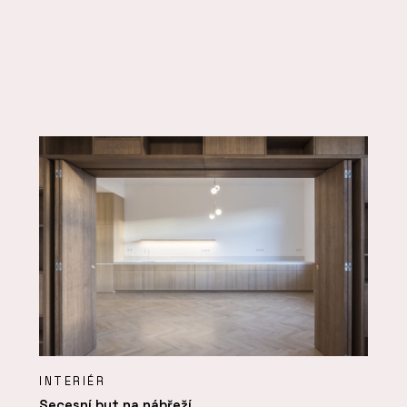
INTERIÉR
Secesní byt na nábřeží