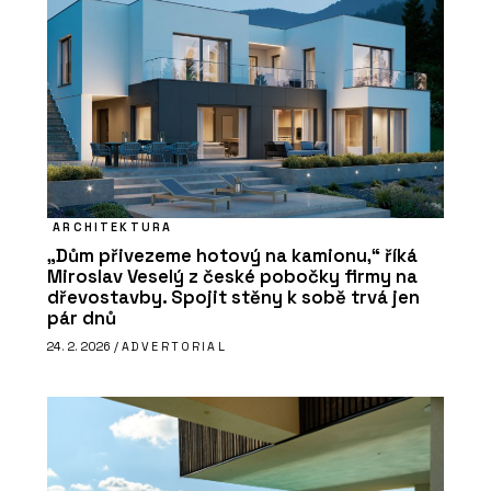
ARCHITEKTURA
„Dům přivezeme hotový na kamionu,“ říká
Miroslav Veselý z české pobočky firmy na
dřevostavby. Spojit stěny k sobě trvá jen
pár dnů
24. 2. 2026 /
ADVERTORIAL