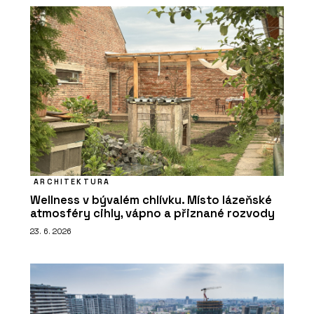
ARCHITEKTURA
Wellness v bývalém chlívku. Místo lázeňské
atmosféry cihly, vápno a přiznané rozvody
23. 6. 2026