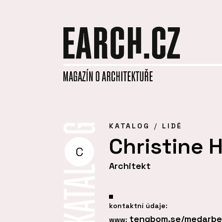
KATALOG
LIDÉ
Christine 
C
Architekt
kontaktní údaje:
tengbom.se/medarbet
www: