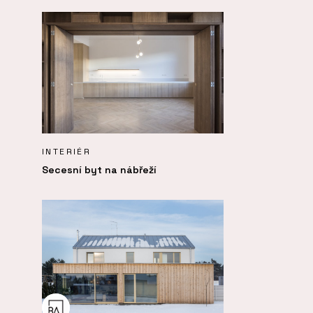
INTERIÉR
Secesní byt na nábřeží