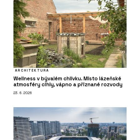
ARCHITEKTURA
Wellness v bývalém chlívku. Místo lázeňské
atmosféry cihly, vápno a přiznané rozvody
23. 6. 2026