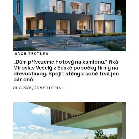
ARCHITEKTURA
„Dům přivezeme hotový na kamionu,“ říká
Miroslav Veselý z české pobočky firmy na
dřevostavby. Spojit stěny k sobě trvá jen
pár dnů
24. 2. 2026 /
ADVERTORIAL