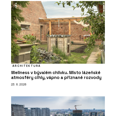
ARCHITEKTURA
Wellness v bývalém chlívku. Místo lázeňské
atmosféry cihly, vápno a přiznané rozvody
23. 6. 2026