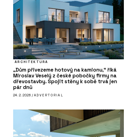
ARCHITEKTURA
„Dům přivezeme hotový na kamionu,“ říká
Miroslav Veselý z české pobočky firmy na
dřevostavby. Spojit stěny k sobě trvá jen
pár dnů
24. 2. 2026 /
ADVERTORIAL