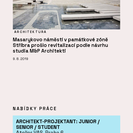
ARCHITEKTURA
Masarykovo náměstí v památkové zóně
Stříbra prošlo revitalizací podle návrhu
studia M&P Architekti
9. 8. 2019
NABÍDKY PRÁCE
ARCHITEKT-PROJEKTANT: JUNIOR /
SENIOR / STUDENT
Atelier VAS, Praha 6