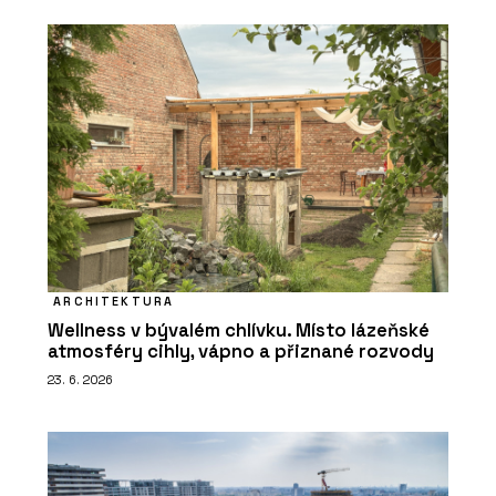
ARCHITEKTURA
Wellness v bývalém chlívku. Místo lázeňské
atmosféry cihly, vápno a přiznané rozvody
23. 6. 2026