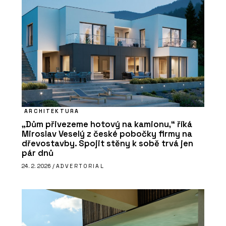
ARCHITEKTURA
„Dům přivezeme hotový na kamionu,“ říká
Miroslav Veselý z české pobočky firmy na
dřevostavby. Spojit stěny k sobě trvá jen
pár dnů
24. 2. 2026 /
ADVERTORIAL