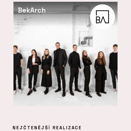
BekArch
NEJČTENĚJŠÍ REALIZACE