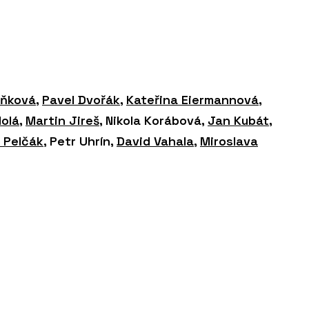
oňková
,
Pavel Dvořák
,
Kateřina Eiermannová
,
Holá
,
Martin Jireš
, Nikola Korábová,
Jan Kubát
,
 Pelčák
, Petr Uhrín,
David Vahala
,
Miroslava