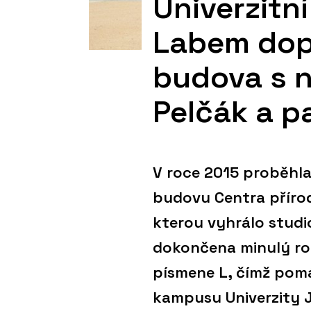
Univerzitn
Labem dopl
budova s 
Pelčák a p
V roce 2015 proběhla
budovu Centra příro
kterou vyhrálo studi
dokončena minulý rok
písmene L, čímž pomá
kampusu Univerzity J