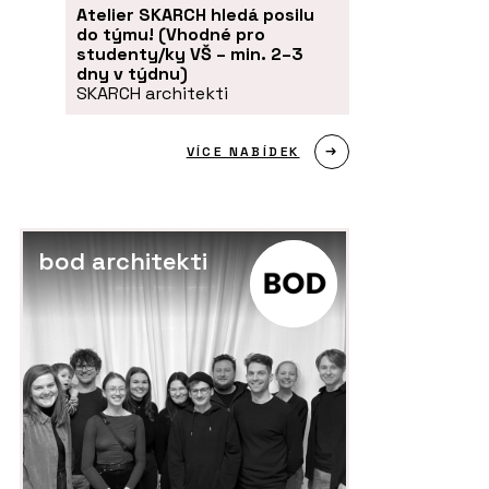
Atelier SKARCH hledá posilu
do týmu! (Vhodné pro
studenty/ky VŠ – min. 2–3
dny v týdnu)
SKARCH architekti
VÍCE NABÍDEK
bod architekti
PRODUKTY
P
x Pro - Franke
Filtrační baterie Vital Tap - Franke
In
2G
- 