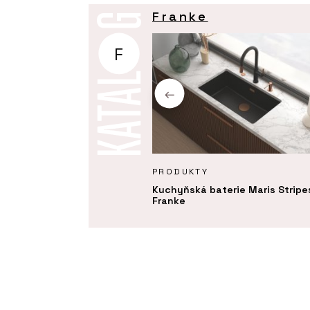
Franke
F
KTY
PRODUKTY
ý odsavač par Maris
Kuchyňská baterie Maris Stripe
 - Franke
Franke