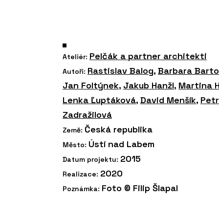
Pelčák a partner architekti
Ateliér:
Rastislav Balog
,
Barbara Bart
Autoři:
Jan Foltýnek
,
Jakub Hanžl
,
Martina 
Lenka Ľuptáková
,
David Menšík
,
Petr
Zadražilová
Česká republika
Země:
Ústí nad Labem
Město:
2015
Datum projektu:
2020
Realizace:
Foto © Filip Šlapal
Poznámka: