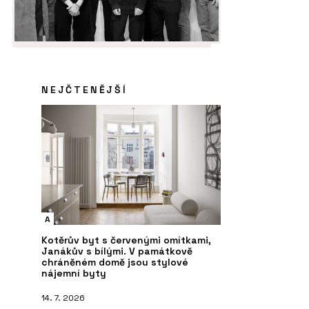
NEJČTENĚJŠÍ
A
Kotěrův byt s červenými omítkami,
Janákův s bílými. V památkově
chráněném domě jsou stylové
nájemní byty
14. 7. 2026