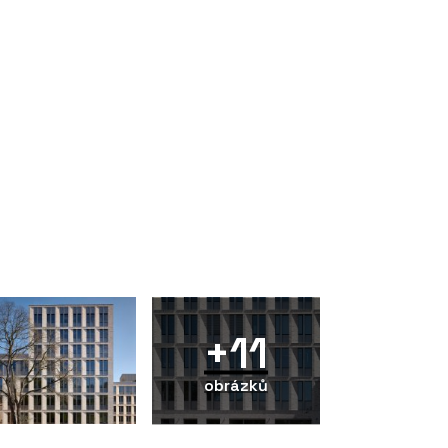
+11
obrázků