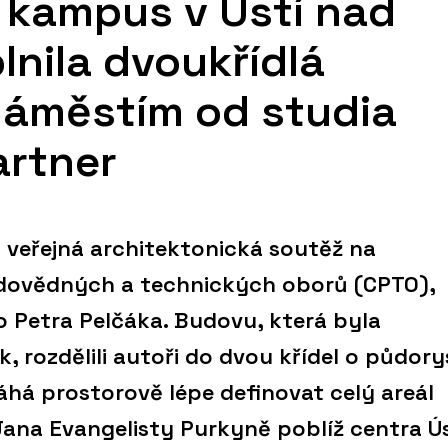
í kampus v Ústí nad
nila dvoukřídlá
náměstím od studia
artner
 veřejná architektonická soutěž na
dovědných a technických oborů (CPTO),
o Petra Pelčáka. Budovu, která byla
, rozdělili autoři do dvou křídel o půdor
há prostorově lépe definovat celý areál
ana Evangelisty Purkyně poblíž centra Ús