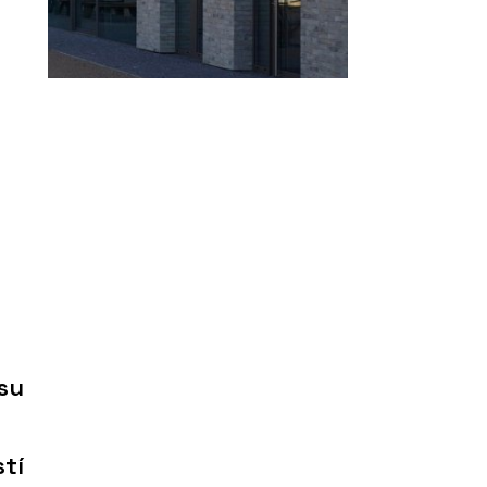
ysu
tí