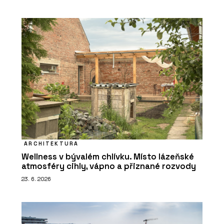
ARCHITEKTURA
Wellness v bývalém chlívku. Místo lázeňské
atmosféry cihly, vápno a přiznané rozvody
23. 6. 2026