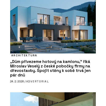
ARCHITEKTURA
„Dům přivezeme hotový na kamionu,“ říká
Miroslav Veselý z české pobočky firmy na
dřevostavby. Spojit stěny k sobě trvá jen
pár dnů
24. 2. 2026 /
ADVERTORIAL