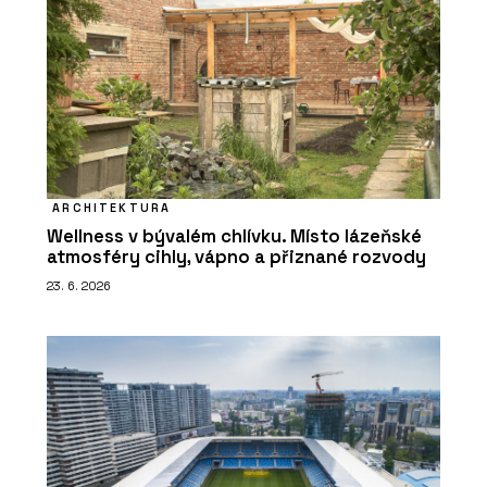
ARCHITEKTURA
Wellness v bývalém chlívku. Místo lázeňské
atmosféry cihly, vápno a přiznané rozvody
23. 6. 2026