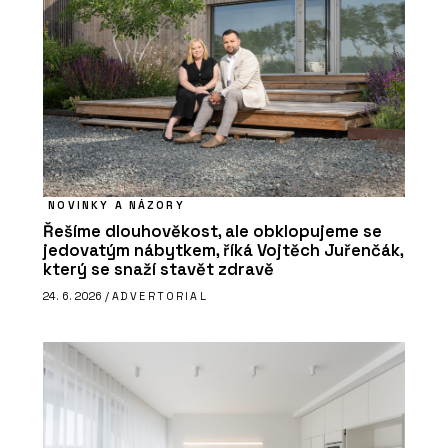
NOVINKY A NÁZORY
Řešíme dlouhověkost, ale obklopujeme se
jedovatým nábytkem, říká Vojtěch Juřenčák,
který se snaží stavět zdravě
24. 6. 2026 /
ADVERTORIAL