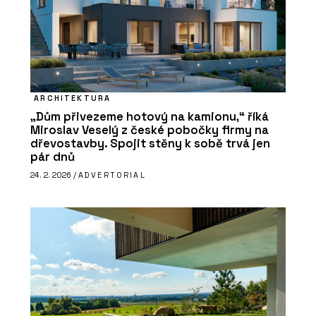
ARCHITEKTURA
„Dům přivezeme hotový na kamionu,“ říká
Miroslav Veselý z české pobočky firmy na
dřevostavby. Spojit stěny k sobě trvá jen
pár dnů
24. 2. 2026 /
ADVERTORIAL