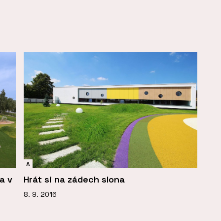
A
ka v
Hrát si na zádech slona
8. 9. 2016