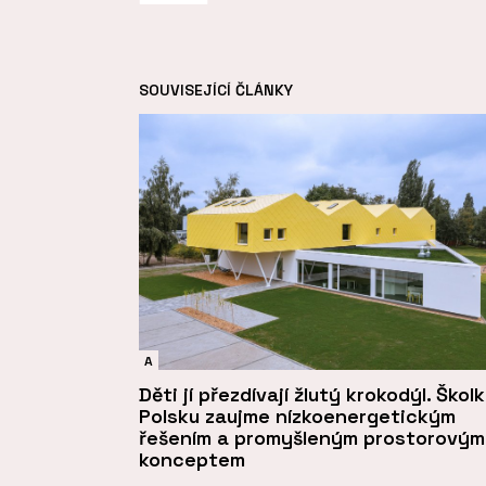
SOUVISEJÍCÍ ČLÁNKY
A
Děti jí přezdívají žlutý krokodýl. Škol
Polsku zaujme nízkoenergetickým
řešením a promyšleným prostorovým
konceptem