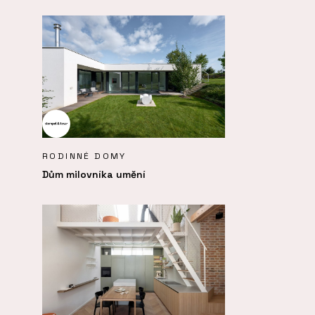
RODINNÉ DOMY
Dům milovníka umění