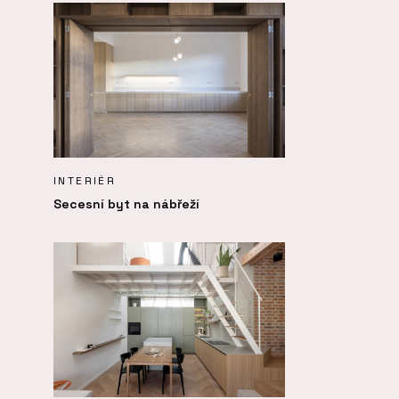
INTERIÉR
Secesní byt na nábřeží