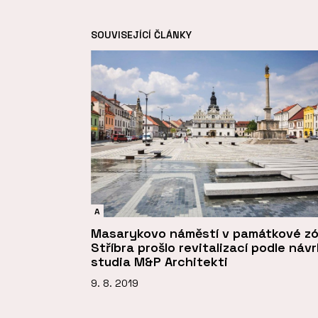
SOUVISEJÍCÍ ČLÁNKY
A
Masarykovo náměstí v památkové z
Stříbra prošlo revitalizací podle náv
studia M&P Architekti
9. 8. 2019