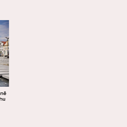
óně
rhu