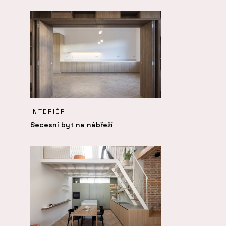
INTERIÉR
Secesní byt na nábřeží