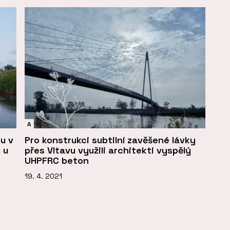
A
u v
Pro konstrukci subtilní zavěšené lávky
 u
přes Vltavu využili architekti vyspělý
UHPFRC beton
19. 4. 2021