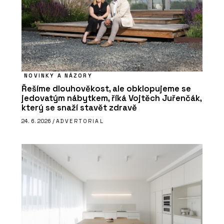
NOVINKY A NÁZORY
Řešíme dlouhověkost, ale obklopujeme se
jedovatým nábytkem, říká Vojtěch Juřenčák,
který se snaží stavět zdravě
24. 6. 2026 /
ADVERTORIAL