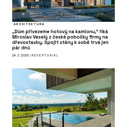
ARCHITEKTURA
„Dům přivezeme hotový na kamionu,“ říká
Miroslav Veselý z české pobočky firmy na
dřevostavby. Spojit stěny k sobě trvá jen
pár dnů
24. 2. 2026 /
ADVERTORIAL