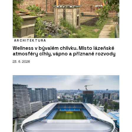
ARCHITEKTURA
Wellness v bývalém chlívku. Místo lázeňské
atmosféry cihly, vápno a přiznané rozvody
23. 6. 2026