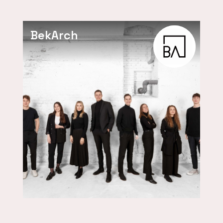
BekArch