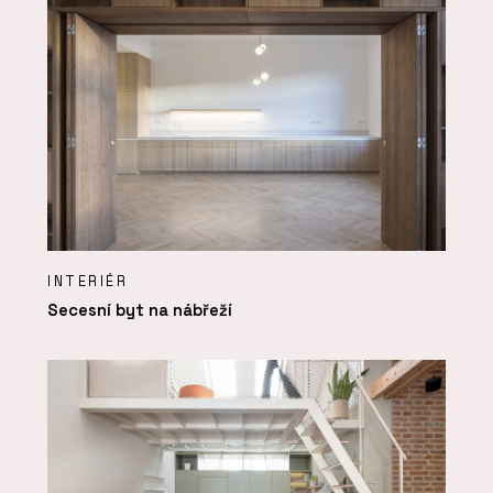
INTERIÉR
Secesní byt na nábřeží