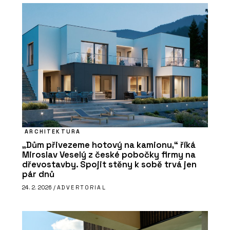
ARCHITEKTURA
„Dům přivezeme hotový na kamionu,“ říká
Miroslav Veselý z české pobočky firmy na
dřevostavby. Spojit stěny k sobě trvá jen
pár dnů
24. 2. 2026 /
ADVERTORIAL