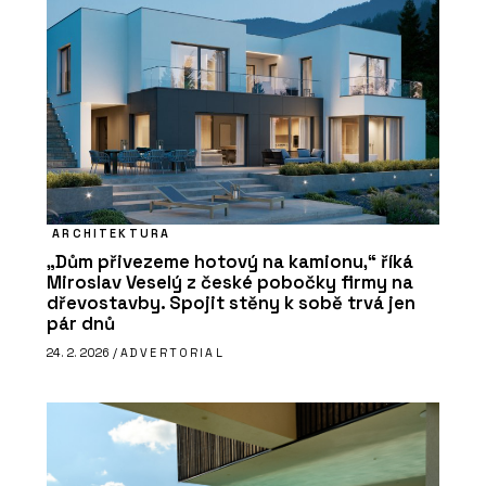
ARCHITEKTURA
„Dům přivezeme hotový na kamionu,“ říká
Miroslav Veselý z české pobočky firmy na
dřevostavby. Spojit stěny k sobě trvá jen
pár dnů
24. 2. 2026 /
ADVERTORIAL