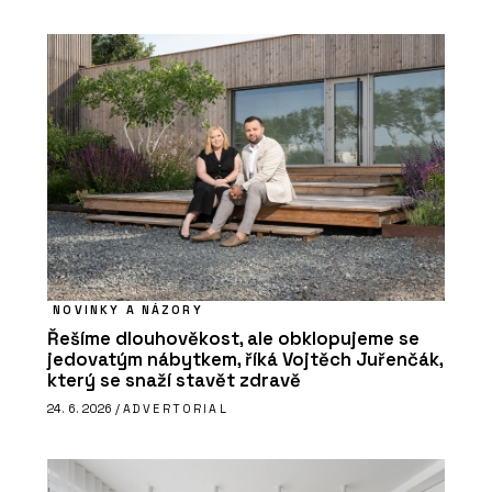
NOVINKY A NÁZORY
Řešíme dlouhověkost, ale obklopujeme se
jedovatým nábytkem, říká Vojtěch Juřenčák,
který se snaží stavět zdravě
24. 6. 2026 /
ADVERTORIAL