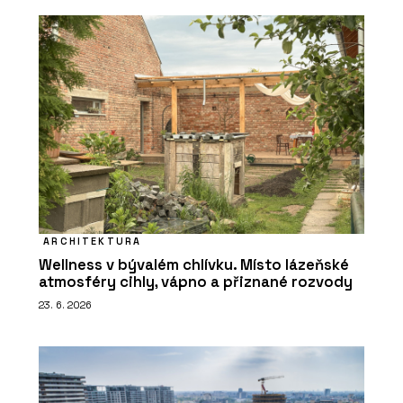
ARCHITEKTURA
Wellness v bývalém chlívku. Místo lázeňské
atmosféry cihly, vápno a přiznané rozvody
23. 6. 2026