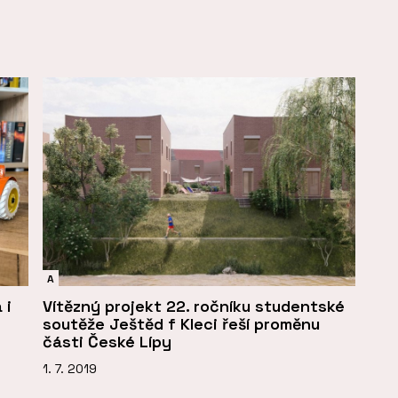
A
 i
Vítězný projekt 22. ročníku studentské
soutěže Ještěd f Kleci řeší proměnu
části České Lípy
1. 7. 2019