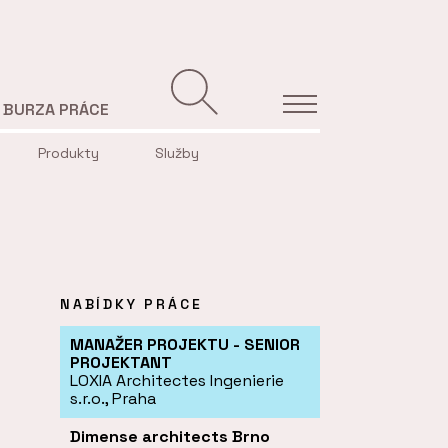
BURZA PRÁCE
Produkty
Služby
NABÍDKY PRÁCE
MANAŽER PROJEKTU - SENIOR
PROJEKTANT
LOXIA Architectes Ingenierie
s.r.o., Praha
Dimense architects Brno