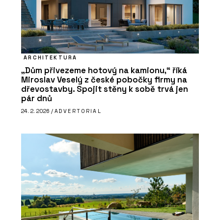
ARCHITEKTURA
„Dům přivezeme hotový na kamionu,“ říká
Miroslav Veselý z české pobočky firmy na
dřevostavby. Spojit stěny k sobě trvá jen
pár dnů
24. 2. 2026 /
ADVERTORIAL