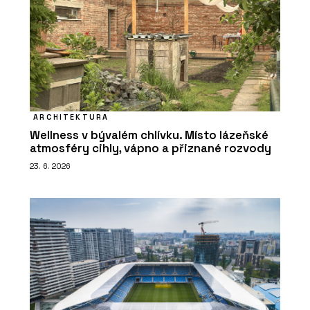
ARCHITEKTURA
Wellness v bývalém chlívku. Místo lázeňské
atmosféry cihly, vápno a přiznané rozvody
23. 6. 2026