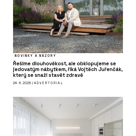
NOVINKY A NÁZORY
Řešíme dlouhověkost, ale obklopujeme se
jedovatým nábytkem, říká Vojtěch Juřenčák,
který se snaží stavět zdravě
24. 6. 2026 /
ADVERTORIAL