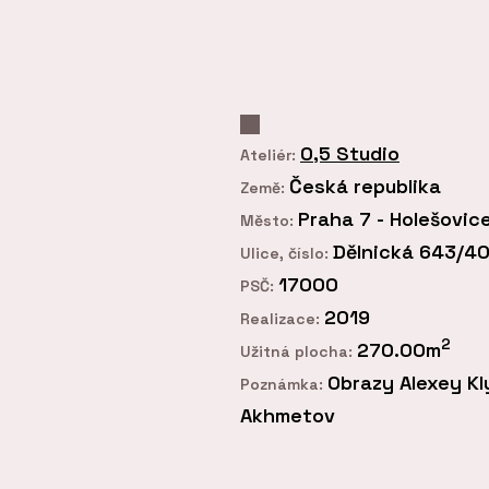
0,5 Studio
Ateliér:
Česká republika
Země:
Praha 7 - Holešovic
Město:
Dělnická 643/4
Ulice, číslo:
17000
PSČ:
2019
Realizace:
2
270.00m
Užitná plocha:
Obrazy Alexey Kl
Poznámka:
Akhmetov