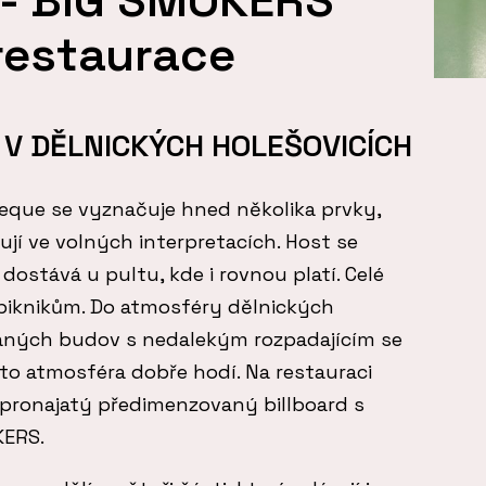
restaurace
 V DĚLNICKÝCH HOLEŠOVICÍCH
beque se vyznačuje hned několika prvky,
ují ve volných interpretacích. Host se
 dostává u pultu, kde i rovnou platí. Celé
 piknikům. Do atmosféry dělnických
kaných budov s nedalekým rozpadajícím se
o atmosféra dobře hodí. Na restauraci
pronajatý předimenzovaný billboard s
KERS.