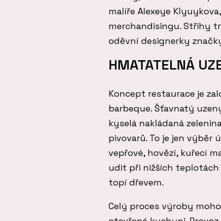
malíře Alexeye Klyuykova,
merchandisingu. Střihy tr
oděvní designerky značk
HMATATELNÁ UZ
Koncept restaurace je z
barbeque. Šťavnatý uzený 
kyselá nakládaná zelenin
pivovarů. To je jen výběr 
vepřové, hovězí, kuřecí m
udit při nižších teplotác
topí dřevem.
Celý proces výroby mohou
otevřené kuchyni. Provoz 