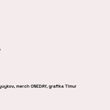
e
0
yuykov, merch ONEDAY, grafika Timur