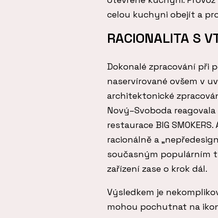
celou kuchyni obejít a pr
RACIONALITA S V
Dokonalé zpracování při po
naservírované ovšem v uv
architektonické zpracován
Nový–Svoboda reagovala n
restaurace BIG SMOKERS. 
racionálně a „nepředesigno
současným populárním tr
zařízení zase o krok dál.
Výsledkem je nekomplikov
mohou pochutnat na ikon