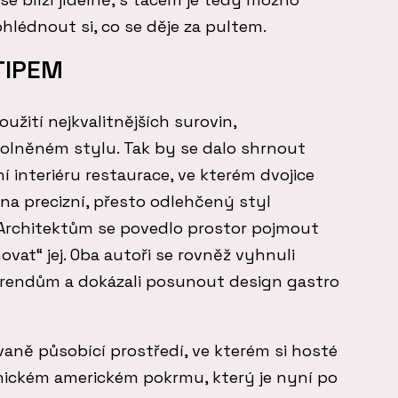
ohlédnout si, co se děje za pultem.
TIPEM
užití nejkvalitnějších surovin,
olněném stylu. Tak by se dalo shrnout
í interiéru restaurace, ve kterém dvojice
a precizní, přesto odlehčený styl
Architektům se povedlo prostor pojmout
vat“ jej. Oba autoři se rovněž vyhnuli
endům a dokázali posunout design gastro
aně působící prostředí, ve kterém si hosté
ickém americkém pokrmu, který je nyní po