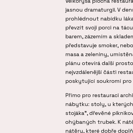
Velkorysá plocha restaurac
jasnou dramaturgii. V denn
prohlédnout nabídku láka
převzít svoji porci na tá
barem, zázemím a skladem
představuje smoker, nebol
masa a zeleniny, umístěná
plánu otevírá další prost
nejvzdálenější části rest
poskytující soukromí pro
Přímo pro restauraci arch
nábytku: stoly, u kterých
stojáka”, dřevěné piknikov
ohýbaných trubek. K nátě
nátěry, které dobře doplň