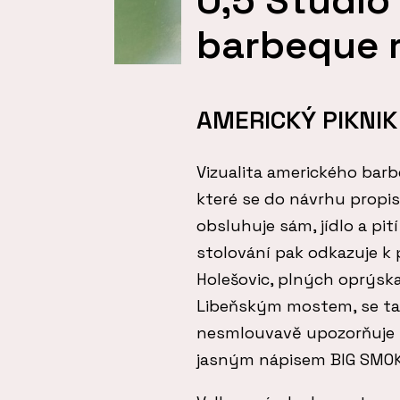
barbeque 
AMERICKÝ PIKNIK
Vizualita amerického bar
které se do návrhu propis
obsluhuje sám, jídlo a pití
stolování pak odkazuje k
Holešovic, plných oprýs
Libeňským mostem, se tat
nesmlouvavě upozorňuje 
jasným nápisem BIG SMO