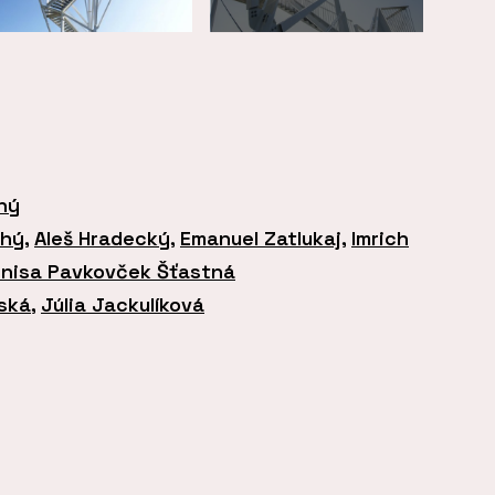
hý
chý
,
Aleš Hradecký
,
Emanuel Zatlukaj
,
Imrich
nisa Pavkovček Šťastná
dská
,
Júlia Jackulíková