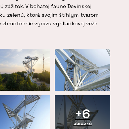
 zážitok. V bohatej faune Devínskej
ku zelenú, ktorá svojim štíhlym tvarom
zhmotnenie výrazu vyhliadkovej veže.
+6
obrázků