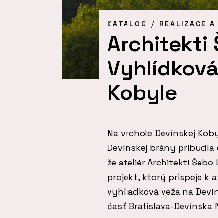
KATALOG
REALIZACE A
Architekti
Vyhlídková
Kobyle
Na vrchole Devínskej Kob
Devínskej brány pribudla
že ateliér Architekti Šeb
projekt, ktorý prispeje k a
vyhliadková veža na Devín
časť Bratislava-Devínska