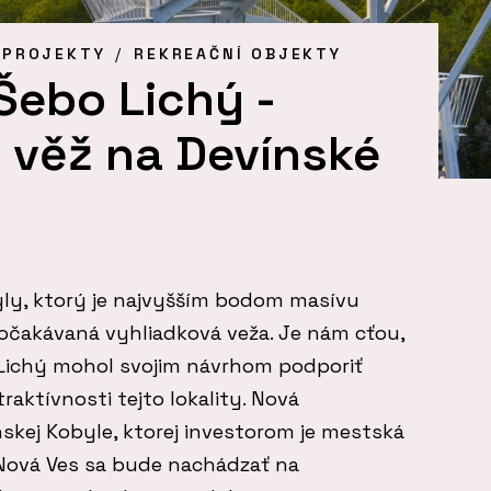
 PROJEKTY
REKREAČNÍ OBJEKTY
 Šebo Lichý -
 věž na Devínské
yly, ktorý je najvyšším bodom masívu
 očakávaná vyhliadková veža. Je nám cťou,
o Lichý mohol svojim návrhom podporiť
traktívnosti tejto lokality. Nová
skej Kobyle, ktorej investorom je mestská
 Nová Ves sa bude nachádzať na