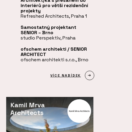
Architekt/ka s přesahem do
interiérů pro větší rezidenční
projekty
Refreshed Architects, Praha 1
Samostatný projektant
SENIOR – Brno
studio Perspektiv, Praha
ofschem architekti / SENIOR
ARCHITECT
ofschem architekti s.r.o., Brno
VÍCE NABÍDEK
Kamil Mrva
Architects