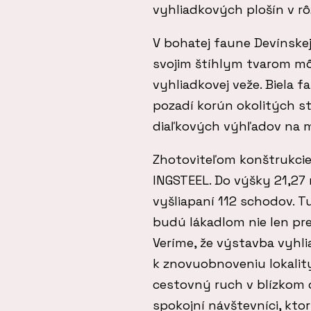
vyhliadkových plošín v 
V bohatej faune Devínskej
svojim štíhlym tvarom m
vyhliadkovej veže. Biela 
pozadí korún okolitých st
diaľkových výhľadov na m
Zhotoviteľom konštrukcie,
INGSTEEL. Do výšky 21,27
vyšliapaní 112 schodov. T
budú lákadlom nie len pr
Veríme, že výstavba vyhl
k znovuobnoveniu lokality,
cestovný ruch v blízkom 
spokojní návštevníci, kto