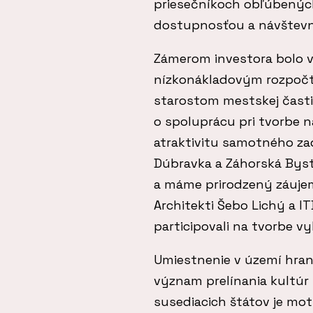
priesečníkoch obľúbených
dostupnosťou a návštev
Zámerom investora bolo v
nízkonákladovým rozpočto
starostom mestskej časti
o spoluprácu pri tvorbe n
atraktivitu samotného za
Dúbravka a Záhorská Byst
a máme prirodzený záujem 
Architekti Šebo Lichý a 
participovali na tvorbe vy
Umiestnenie v území hran
význam prelínania kultúr
susediacich štátov je mot