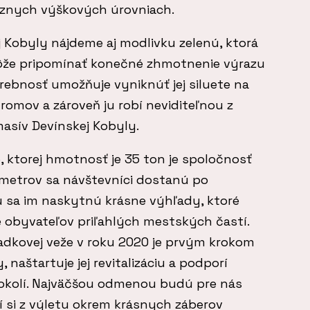
rôznych výškových úrovniach.
 Kobyly nájdeme aj modlivku zelenú, ktorá
ôže pripomínať konečné zhmotnenie výrazu
farebnosť umožňuje vyniknúť jej siluete na
romov a zároveň ju robí neviditeľnou z
asív Devínskej Kobyly.
 ktorej hmotnosť je 35 ton je spoločnosť
 metrov sa návštevníci dostanú po
u sa im naskytnú krásne výhľady, ktoré
e obyvateľov priľahlých mestských častí.
iadkovej veže v roku 2020 je prvým krokom
 naštartuje jej revitalizáciu a podporí
okolí. Najväčšou odmenou budú pre nás
rí si z výletu okrem krásnych záberov