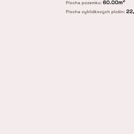
2
60.00m
Plocha pozemku:
22
Plocha vyhlídkových plošín: