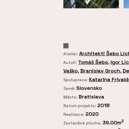
Architekti Šebo Lic
Ateliér:
Tomáš Šebo
,
Igor Li
Autoři:
Vaško
,
Branislav Groch
,
De
Katarína Fríval
Spolupráce:
Slovensko
Země:
Bratislava
Město:
2018
Datum projektu:
2020
Realizace:
2
39.00m
Zastavěná plocha: