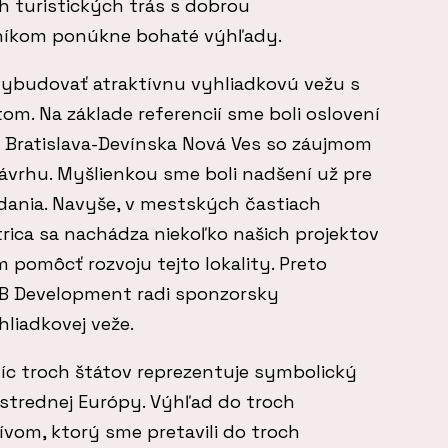
 turistických trás s dobrou
níkom ponúkne bohaté výhľady.
ybudovať atraktívnu vyhliadkovú vežu s
m. Na základe referencií sme boli oslovení
 Bratislava-Devínska Nová Ves so záujmom
ávrhu. Myšlienkou sme boli nadšení už pre
dania. Navyše, v mestských častiach
rica sa nachádza niekoľko našich projektov
pomôcť rozvoju tejto lokality. Preto
ITB Development radi sponzorsky
hliadkovej veže.
íc troch štátov reprezentuje symbolický
 strednej Európy. Výhľad do troch
ívom, ktorý sme pretavili do troch