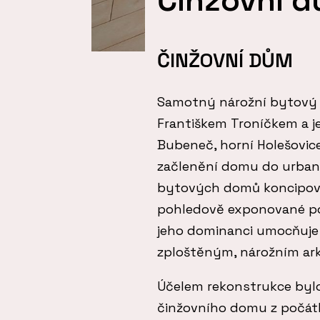
ČINŽOVNÍ DŮM
Samotný nárožní bytový 
Františkem Troníčkem a j
Bubeneč, horní Holešovic
začlenění domu do urbani
bytových domů koncipova
pohledově exponované po
jeho dominanci umocňuje 
zploštěným, nárožním ar
Účelem rekonstrukce bylo 
činžovního domu z počátk