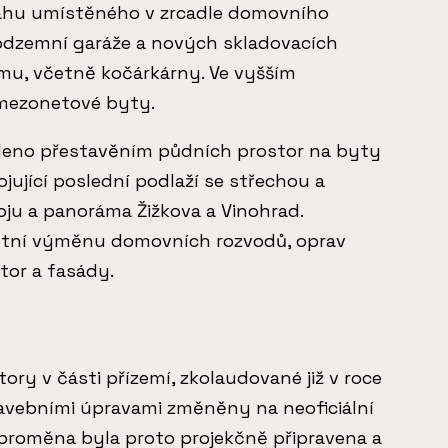
ahu umístěného v zrcadle domovního
odzemní garáže a nových skladovacích
mu, včetně kočárkárny. Ve vyšším
mezonetové byty.
íleno přestavěním půdních prostor na byty
jující poslední podlaží se střechou a
ju a panoráma Žižkova a Vinohrad.
etní výměnu domovních rozvodů, oprav
or a fasády.
ory v části přízemí, zkolaudované již v roce
tavebními úpravami změněny na neoficiální
h proměna byla proto projekčně připravena a