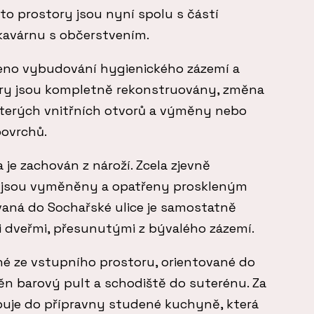
yto prostory jsou nyní spolu s částí
kavárnu s občerstvením.
eno vybudování hygienického zázemí a
ry jsou kompletně rekonstruovány, změna
ěkterých vnitřních otvorů a výměny nebo
povrchů.
 je zachován z nároží. Zcela zjevně
 jsou vyměněny a opatřeny proskleným
vaná do Sochařské ulice je samostatně
i dveřmi, přesunutými z bývalého zázemí.
né ze vstupního prostoru, orientované do
ěn barový pult a schodiště do suterénu. Za
uje do přípravny studené kuchyně, která