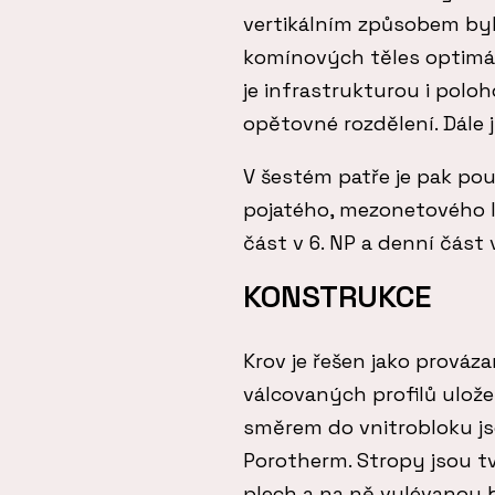
vertikálním způsobem bylo
komínových těles optimá
je infrastrukturou i pol
opětovné rozdělení. Dále j
V šestém patře je pak po
pojatého, mezonetového l
část v 6. NP a denní část 
KONSTRUKCE
Krov je řešen jako prová
válcovaných profilů ulož
směrem do vnitrobloku j
Porotherm. Stropy jsou 
plech a na ně vylévanou