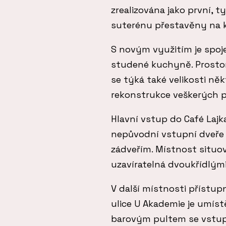
zrealizována jako první, t
suterénu přestavěny na 
S novým využitím je spoj
studené kuchyně. Prosto
se týká také velikosti n
rekonstrukce veškerých 
Hlavní vstup do Café Lajka
nepůvodní vstupní dveře
zádveřím. Místnost situo
uzavíratelná dvoukřídlým
V další místnosti přístup
ulice U Akademie je umíst
barovým pultem se vstup