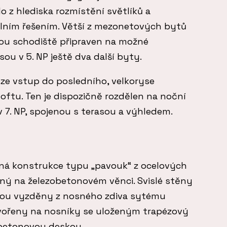
 z hlediska rozmístění světlíků a
lním řešením. Větší z mezonetových bytů
ohou schodiště připraven na možné
sou v 5. NP ještě dva další byty.
uze vstup do posledního, velkoryse
oftu. Ten je dispozičně rozdělen na noční
v 7. NP, spojenou s terasou a výhledem.
zaná konstrukce typu „pavouk“ z ocelových
ený na železobetonovém věnci. Svislé stěny
sou vyzděny z nosného zdiva sytému
tvořeny na nosníky se uloženým trapézový
 betonovou deskou.