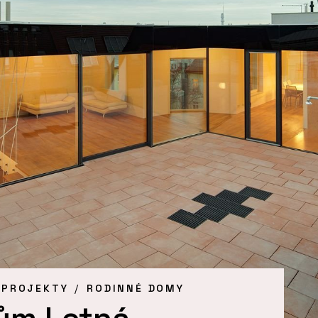
 PROJEKTY
RODINNÉ DOMY
dům Letná