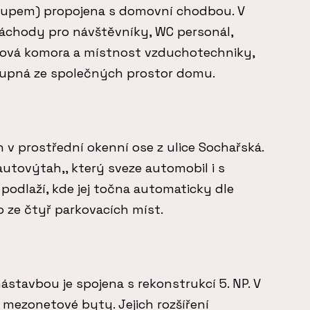
stupem) propojena s domovní chodbou. V
áchody pro návštěvníky, WC personál,
dová komora a místnost vzduchotechniky,
tupná ze společných prostor domu.
n v prostřední okenní ose z ulice Sochařská.
autovýtah,, který sveze automobil i s
podlaží, kde jej točna automaticky dle
 ze čtyř parkovacích míst.
stavbou je spojena s rekonstrukcí 5. NP. V
 mezonetové byty. Jejich rozšíření