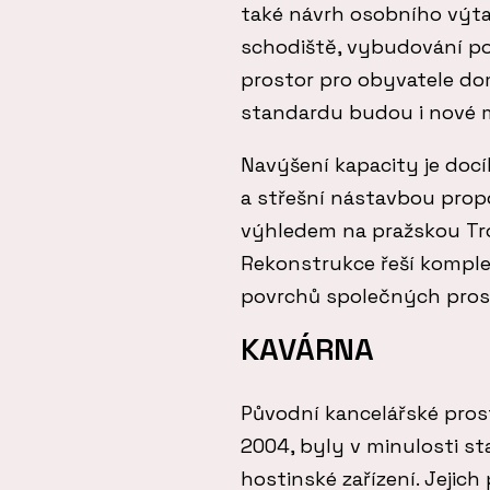
také návrh osobního výt
schodiště, vybudování p
prostor pro obyvatele do
standardu budou i nové 
Navýšení kapacity je doc
a střešní nástavbou propo
výhledem na pražskou Tro
Rekonstrukce řeší kompl
povrchů společných prost
KAVÁRNA
Původní kancelářské prost
2004, byly v minulosti s
hostinské zařízení. Jejic