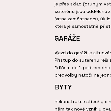
je přes sklad (druhým v
suterénu jsou oddělené z
šatna zaměstnanců, úkli
která je samostatně přís
GARÁŽE
Vjezd do garáží je situová
Přístup do suterénu řeší 
řidičem do 1. podzemního 
předvolby natočí na jedno
BYTY
Rekonstrukce střechy s ná
něm tak nově vznikly dva