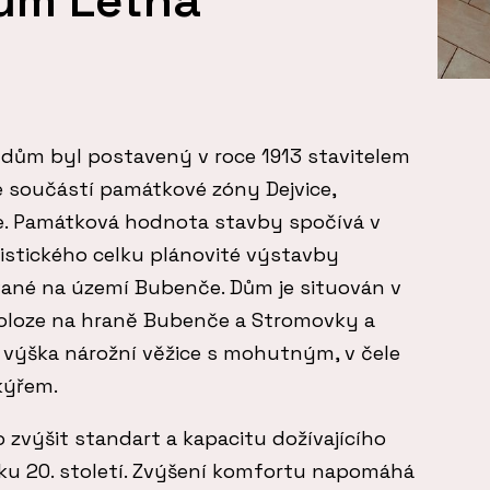
dům byl postavený v roce 1913 stavitelem
e součástí památkové zóny Dejvice,
e. Památková hodnota stavby spočívá v
stického celku plánovité výstavby
né na území Bubenče. Dům je situován v
loze na hraně Bubenče a Stromovky a
výška nárožní věžice s mohutným, v čele
kýřem.
zvýšit standart a kapacitu dožívajícího
u 20. století. Zvýšení komfortu napomáhá