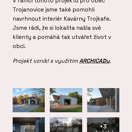
V rámci tohoto projektu pro obec
Trojanovice jsme také pomohli
navrhnout interiér Kavárny Trojkafe.
Jsme rádi, že si lokalita našla své
klienty a pomáhá tak utvářet život v
obci.
Projekt vznikl s využitím
A
RCHICADu
.
+3