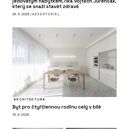
jedovatým nábytkem, říká Vojtěch Juřenčák,
který se snaží stavět zdravě
24. 6. 2026 /
ADVERTORIAL
ARCHITEKTURA
Byt pro čtyřčlennou rodinu celý v bílé
16. 6. 2026