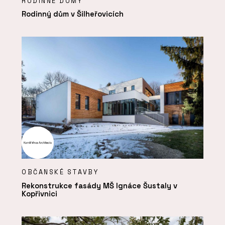
RODINNÉ DOMY
Rodinný dům v Šilheřovicích
OBČANSKÉ STAVBY
Rekonstrukce fasády MŠ Ignáce Šustaly v
Kopřivnici