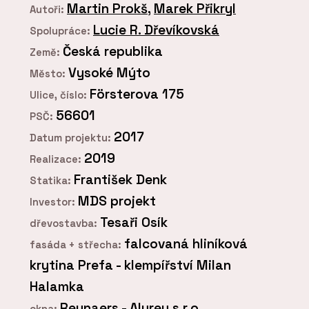
Martin Prokš
,
Marek Přikryl
Autoři:
Lucie R. Dřevíkovská
Spolupráce:
Česká republika
Země:
Vysoké Mýto
Město:
Försterova 175
Ulice, číslo:
56601
PSČ:
2017
Datum projektu:
2019
Realizace:
František Denk
Statika:
MDS projekt
Investor:
Tesaři Osík
dřevostavba:
falcovaná hliníková
fasáda + střecha:
krytina Prefa - klempířství Milan
Halamka
Reynaers - Alurey s.r.o.
okna: