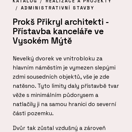
KATALOG
REALIZACE A PROJEKTY
ADMINISTRATIVNÍ STAVBY
Prokš Přikryl architekti -
Přístavba kanceláře ve
Vysokém Mýtě
Nevelký dvorek ve vnitrobloku za
hlavním náměstím je vymezen slepými
zdmi sousedních objektů, vše je zde
natěsno. Tyto limity daly přístavbě tvar
věže s minimálním půdorysem a
natlačily ji na samou hranici do severní
části pozemku.
Dvůr tak zůstal vzdušný a zároveň