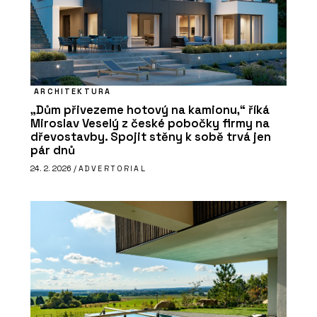
ARCHITEKTURA
„Dům přivezeme hotový na kamionu,“ říká
Miroslav Veselý z české pobočky firmy na
dřevostavby. Spojit stěny k sobě trvá jen
pár dnů
24. 2. 2026 /
ADVERTORIAL