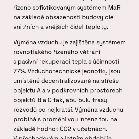
řízeno sofistikovaným systémem MaR
na základě obsazenosti budovy dle
vnitřních a vnějších čidel teploty.
Výměna vzduchu je zajištěna systémem
rovnotlakého řízeného větrání
s pasivní rekuperací tepla s účinností
77%. Vzduchotechnické jednotky jsou
umístěné decentralizovaně na střeše
objektu A a v podkrovních prostorech
objektů B a C tak, aby byly trasy
rozvodů co nejkratší. Výměna vzduchu
probíhá s proměnlivou intenzitou na
základě hodnot CO2 v učebnách.
V přechodovém a letním období je