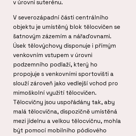
v úrovni suterénu.
V severozápadní části centrálního
objektu je umístěný blok tělocvičen se
šatnovým zázemím a nářaďovnami.
Úsek tělovýchovy disponuje i přímým
venkovním vstupem v úrovni
podzemního podlaží, který ho
propojuje s venkovními sportovišti a
slouží zároveň jako vedlejší vchod pro
mimoškolní využití tělocvičen.
Tělocvičny jsou uspořádány tak, aby
malá tělocvična, dispozičně umístěná
mezi jídelnu a velkou tělocvičnu, mohla
být pomocí mobilního pódiového