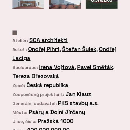
SOA architekti
Ateliér:
Ondřej Píhrt
,
Štefan Šulek
,
Ondřej
Autoři:
Laciga
Irena Vojtová
,
Pavel Směták
,
Spolupráce:
Tereza Březovská
Česká republika
Země:
Jan Klauz
Zodpovědný projektant:
PKS stavby a.s.
Generální dodavatel:
Psáry a Dolní Jirčany
Město:
Pražská 1000
Ulice, číslo: