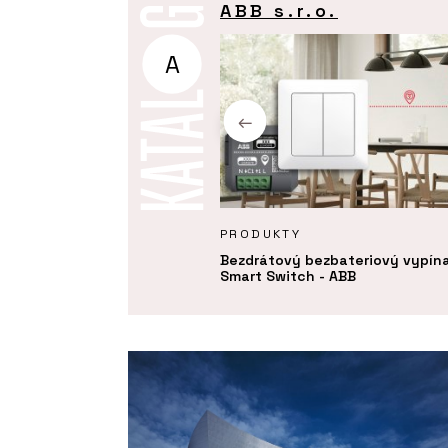
ABB s.r.o.
A
Y
PRODUKTY
můžete navrhovat chytré
Bezdrátový bezbateriový vypín
ko standard. Jak?
Smart Switch - ABB