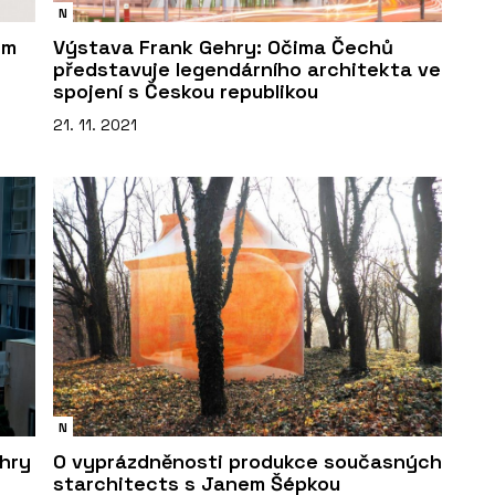
N
em
Výstava Frank Gehry: Očima Čechů
představuje legendárního architekta ve
spojení s Českou republikou
21. 11. 2021
N
ehry
O vyprázdněnosti produkce současných
starchitects s Janem Šépkou