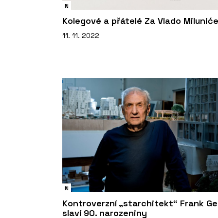
N
Kolegové a přátelé Za Vlado Milunić
11. 11. 2022
N
Kontroverzní „starchitekt“ Frank G
slaví 90. narozeniny