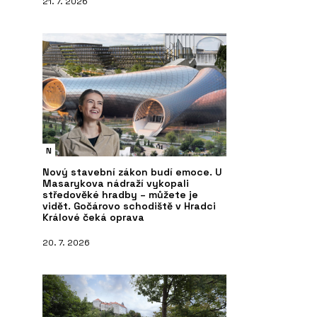
21. 7. 2026
N
Nový stavební zákon budí emoce. U
Masarykova nádraží vykopali
středověké hradby – můžete je
vidět. Gočárovo schodiště v Hradci
Králové čeká oprava
20. 7. 2026