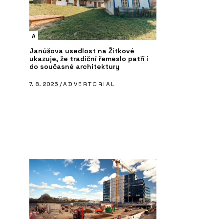
A
Janúšova usedlost na Žítkové
ukazuje, že tradiční řemeslo patří i
do současné architektury
7. 8. 2026 /
ADVERTORIAL
ČLÁNKY
P
 Bluetooth Low
Materiálová jedinečnost,
Mu
B
autenticita a udržitelnost v
pa
projektech