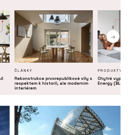
ČLÁNKY
PRODUKTY
ač
Rekonstrukce prvorepublikové vily s
Chytré vypínače
respektem k historii, ale moderním
Energy (BLE) - AB
interiérem