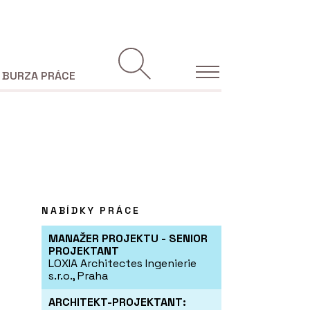
BURZA PRÁCE
NABÍDKY PRÁCE
MANAŽER PROJEKTU - SENIOR
PROJEKTANT
LOXIA Architectes Ingenierie
s.r.o., Praha
ARCHITEKT-PROJEKTANT: