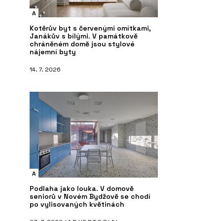
A
Kotěrův byt s červenými omítkami,
Janákův s bílými. V památkově
chráněném domě jsou stylové
nájemní byty
14. 7. 2026
A
Podlaha jako louka. V domově
seniorů v Novém Bydžově se chodí
po vylisovaných květinách