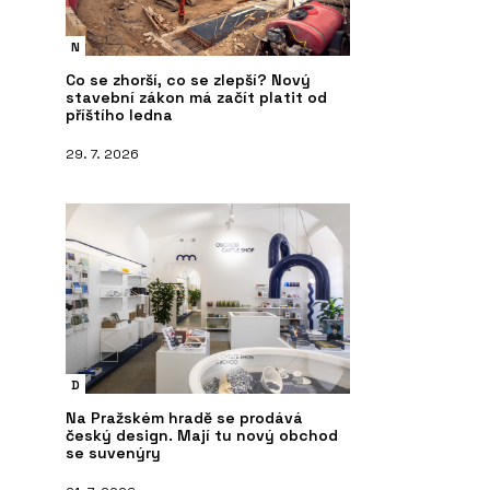
N
Co se zhorší, co se zlepší? Nový
stavební zákon má začít platit od
příštího ledna
29. 7. 2026
D
Na Pražském hradě se prodává
český design. Mají tu nový obchod
se suvenýry