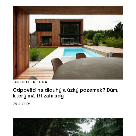
PRODUKTY
Low-Carbon Glass a služba Recycle
Glass - AGC Glass Europe
ARCHITEKTURA
Odpověď na dlouhý a úzký pozemek? Dům,
který má tři zahrady
25. 4. 2025
O FIRMĚ
AGC Glass Europe