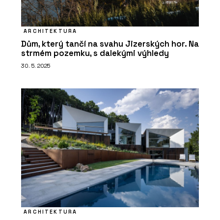
ARCHITEKTURA
Dům, který tančí na svahu Jizerských hor. Na
strmém pozemku, s dalekými výhledy
ČLÁNKY
30. 5. 2025
Seznamte se s polskými mrakodrapy
ve Varšavě. Komplex HUB je
multifunkční, UNIT má dračí kůži
PRODUKTY
Skla s protislunečním povlakem
ARCHITEKTURA
Energy a Stopray - AGC Glass Europe