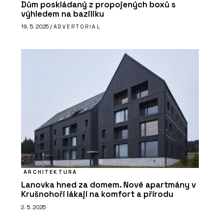
Dům poskládaný z propojených boxů s
výhledem na baziliku
19. 5. 2025 /
ADVERTORIAL
ČLÁNKY
Mrakodrap Mennica má prosklenou
fasádu a interiér zdobí leštěný
mramor. Je dominantou Varšavy,
která v noci září
ARCHITEKTURA
Lanovka hned za domem. Nové apartmány v
Krušnohoří lákají na komfort a přírodu
2. 5. 2025