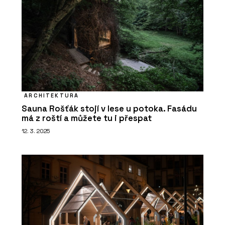
PRODUKTY
ARCHITEKTURA
Konfigurátor skla - AGC Glass Europe
Sauna Rošťák stojí v lese u potoka. Fasádu
má z roští a můžete tu i přespat
12. 3. 2025
PRODUKTY