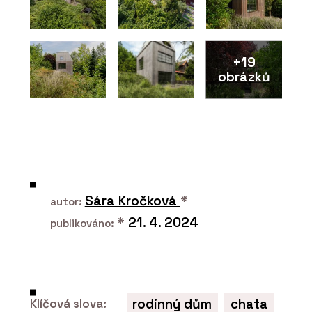
+19
obrázků
PRODUKTY
Modulární bytové domy - KOMA
Sára Kročková
*
autor:
*
21. 4. 2024
publikováno:
ČLÁNKY
rodinný dům
chata
Klíčová slova: