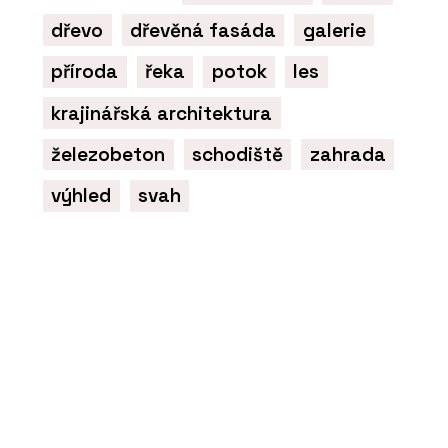
Umění prvního dojmu. Modulární
fasády kombinují praktické a
dřevo
dřevěná fasáda
galerie
elegantní v jeden celek
příroda
řeka
potok
les
krajinářská architektura
železobeton
schodiště
zahrada
výhled
svah
PRODUKTY
Modulární nemocnice - KOMA