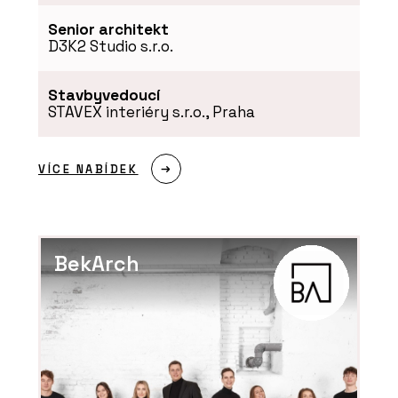
Senior architekt
D3K2 Studio s.r.o.
Stavbyvedoucí
STAVEX interiéry s.r.o., Praha
ČLÁNKY
VÍCE NABÍDEK
Soukromí, klid a příroda na dlani.
Modulární Fashion Line RELAX
představuje novou éru glampingových
objektů
BekArch