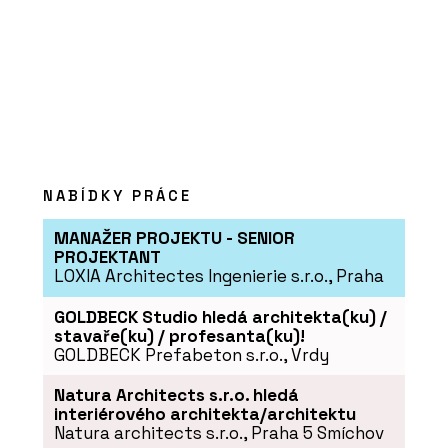
ČLÁNKY
Restaurace coby designová loď u
řeky Moravy
NABÍDKY PRÁCE
MANAŽER PROJEKTU - SENIOR
PROJEKTANT
LOXIA Architectes Ingenierie s.r.o., Praha
GOLDBECK Studio hledá architekta(ku) /
stavaře(ku) / profesanta(ku)!
GOLDBECK Prefabeton s.r.o., Vrdy
PRODUKTY
Modulární vývoj - KOMA
Natura Architects s.r.o. hledá
interiérového architekta/architektu
Natura architects s.r.o., Praha 5 Smíchov