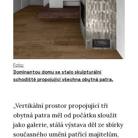
Foto:
Dominantou domu se stalo skulpturální
schodiště propojující všechna obytná patra.
„Vertikální prostor propojující tři
obytná patra měl od počátku sloužit
jako galerie, stálá výstava děl ze sbírky
současného umění patřící majitelům,