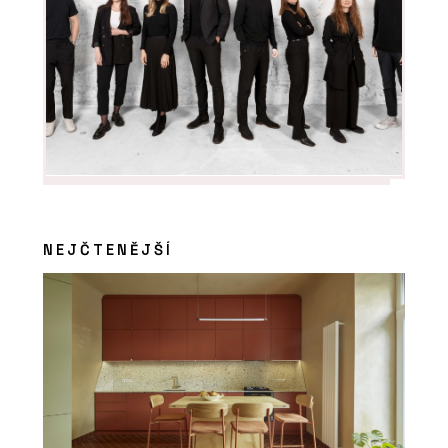
PRODUKTY
Modulární školy - KOMA
NEJČTENĚJŠÍ
ČLÁNKY
Designové moduly přesně na míru
zákazníka. KOMA MODULAR
představila novou kolekci Fashion line