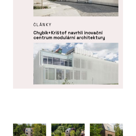
ČLÁNKY
Chybík+Krištof navrhli inovační
centrum modulární architektury
O FIRMĚ
KOMA MODULAR s. r. o.