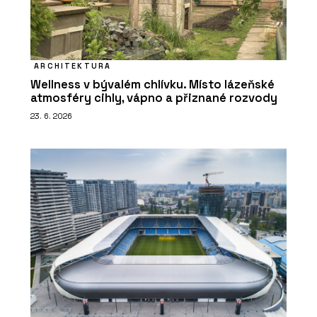
ARCHITEKTURA
Wellness v bývalém chlívku. Místo lázeňské
atmosféry cihly, vápno a přiznané rozvody
23. 6. 2026