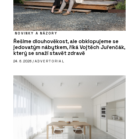
NOVINKY A NÁZORY
Řešíme dlouhověkost, ale obklopujeme se
jedovatým nábytkem, říká Vojtěch Juřenčák,
který se snaží stavět zdravě
24. 6. 2026 /
ADVERTORIAL