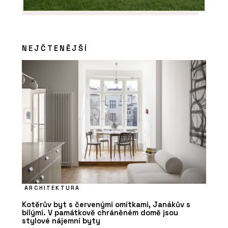
NEJČTENĚJŠÍ
ARCHITEKTURA
Kotěrův byt s červenými omítkami, Janákův s
bílými. V památkově chráněném domě jsou
stylové nájemní byty