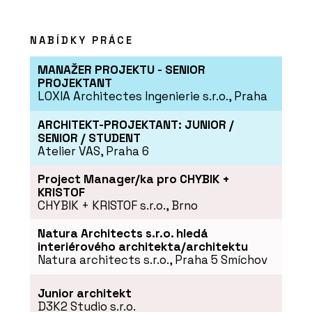
PRODUKTY
NABÍDKY PRÁCE
Modulární školy - KOMA
MANAŽER PROJEKTU - SENIOR
PROJEKTANT
LOXIA Architectes Ingenierie s.r.o., Praha
ARCHITEKT-PROJEKTANT: JUNIOR /
SENIOR / STUDENT
Atelier VAS, Praha 6
Project Manager/ka pro CHYBIK +
KRISTOF
ČLÁNKY
CHYBIK + KRISTOF s.r.o., Brno
Designové moduly přesně na míru
zákazníka. KOMA MODULAR
Natura Architects s.r.o. hledá
představila novou kolekci Fashion line
interiérového architekta/architektu
Natura architects s.r.o., Praha 5 Smíchov
Junior architekt
D3K2 Studio s.r.o.