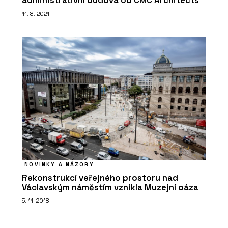
administrativní budova od CMC Architects
11. 8. 2021
ČLÁNKY
Soukromí, klid a příroda na dlani.
Modulární Fashion Line RELAX
představuje novou éru glampingových
objektů
NOVINKY A NÁZORY
Rekonstrukcí veřejného prostoru nad
Václavským náměstím vznikla Muzejní oáza
5. 11. 2018