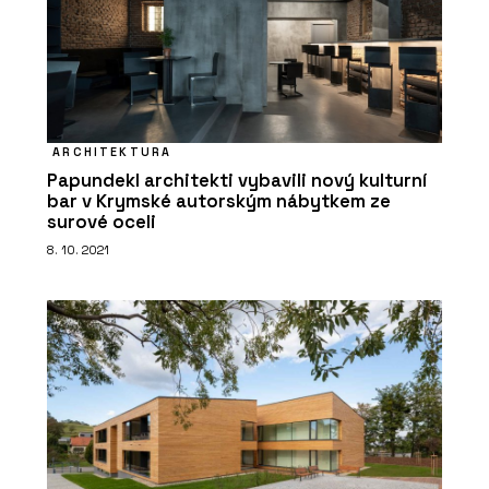
ARCHITEKTURA
Papundekl architekti vybavili nový kulturní
PRODUKTY
bar v Krymské autorským nábytkem ze
Modulární bytové domy - KOMA
surové oceli
8. 10. 2021
ČLÁNKY