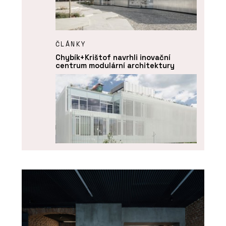
ČLÁNKY
Chybík+Krištof navrhli inovační
centrum modulární architektury
O FIRMĚ
KOMA MODULAR s. r. o.