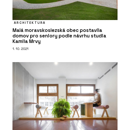
Umění prvního dojmu. Modulární
fasády kombinují praktické a
elegantní v jeden celek
ARCHITEKTURA
Malá moravskoslezská obec postavila
domov pro seniory podle návrhu studia
Kamila Mrvy
1. 10. 2021
PRODUKTY
Modulární nemocnice - KOMA