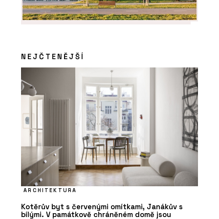
NEJČTENĚJŠÍ
ARCHITEKTURA
Kotěrův byt s červenými omítkami, Janákův s
bílými. V památkově chráněném domě jsou