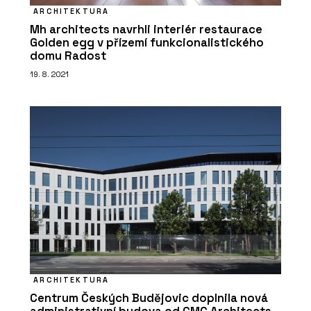
ARCHITEKTURA
Mh architects navrhli interiér restaurace
Golden egg v přízemí funkcionalistického
domu Radost
ČLÁNKY
19. 8. 2021
Restaurace coby designová loď u
řeky Moravy
PRODUKTY
Modulární vývoj - KOMA
ARCHITEKTURA
Centrum Českých Budějovic doplnila nová