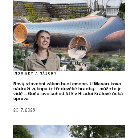
NOVINKY A NÁZORY
Nový stavební zákon budí emoce. U Masarykova
nádraží vykopali středověké hradby – můžete je
vidět. Gočárovo schodiště v Hradci Králové čeká
oprava
20. 7. 2026