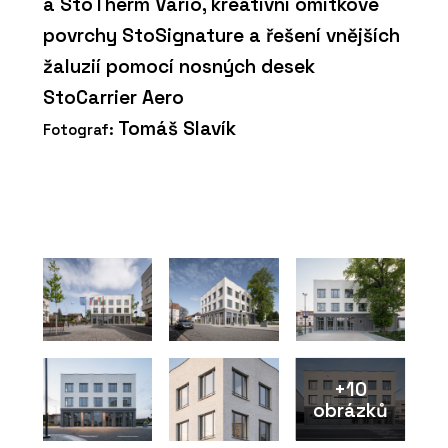
a StoTherm Vario, kreativní omítkové
povrchy StoSignature a řešení vnějších
žaluzií pomocí nosných desek
StoCarrier Aero
Tomáš Slavík
Fotograf:
+10
obrázků