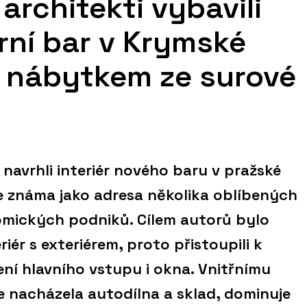
architekti vybavili
rní bar v Krymské
 nábytkem ze surové
navrhli interiér nového baru v pražské
je známa jako adresa několika oblíbených
omických podniků. Cílem autorů bylo
riér s exteriérem, proto přistoupili k
ní hlavního vstupu i okna. Vnitřnímu
ve nacházela autodílna a sklad, dominuje