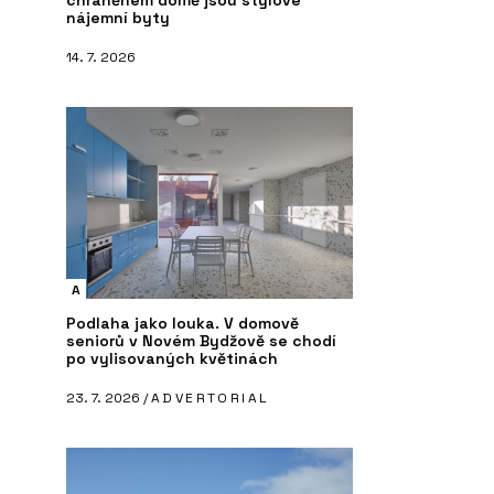
chráněném domě jsou stylové
nájemní byty
14. 7. 2026
A
Podlaha jako louka. V domově
seniorů v Novém Bydžově se chodí
po vylisovaných květinách
23. 7. 2026 /
ADVERTORIAL