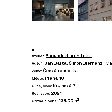
Papundekl architekti
Ateliér:
Jan Bárta
,
Šimon Bierhanzl
,
Ma
Autoři:
Česká republika
Země:
Praha 10
Město:
Krymská 7
Ulice, číslo:
2021
Realizace:
2
133.00m
Užitná plocha: