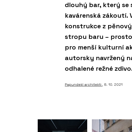
dlouhý bar, který se 
kavárenská zákoutí. 
konstrukce z pěnový
stropu baru – prosto
pro menší kulturní a
autorsky navržený ná
odhalené režné zdivo
Papundekl architekti
, 8. 10. 2021