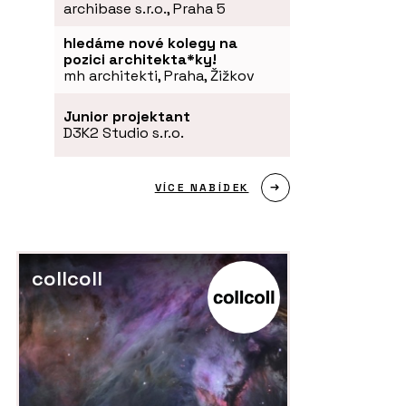
archibase s.r.o., Praha 5
hledáme nové kolegy na
pozici architekta*ky!
mh architekti, Praha, Žižkov
Junior projektant
D3K2 Studio s.r.o.
VÍCE NABÍDEK
ČLÁNKY
S
 s moderními prvky
Dovolená v Krkonoších v roubence u
Ná
collcoll
kachlových kamen. Chalupa má
vlastní vinný sklípek a v okolí šumí
potok a lesy