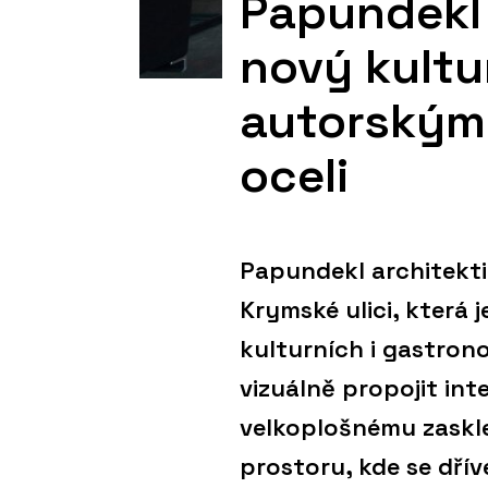
Papundekl 
nový kultu
autorským
oceli
Papundekl architekti 
Krymské ulici, která 
kulturních i gastron
vizuálně propojit inte
velkoplošnému zaskle
prostoru, kde se dří