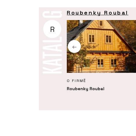
Roubenky Roubal
R
Y
O FIRMĚ
 realizace interiéru roubenky
Roubenky Roubal