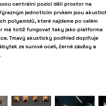
svou centrální pozicí dělí prostor na
Výrazným jednotícím prvkem jsou akustic
ch polyamidů, které najdeme po celém
r má totiž fungovat taky jako platforma
kce. Tmavý akustický podhled doplňuje
bytek ze surové oceli, černé závěsy a
.