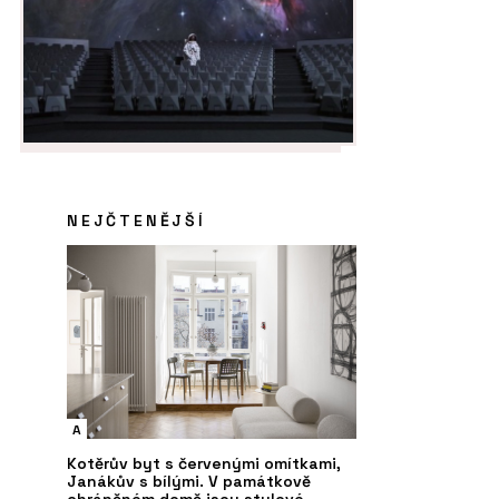
NEJČTENĚJŠÍ
A
Kotěrův byt s červenými omítkami,
Janákův s bílými. V památkově