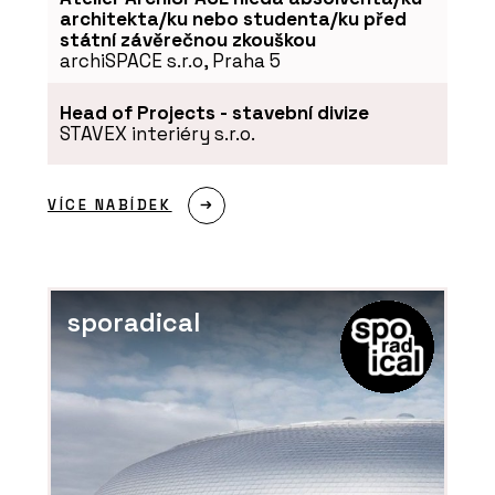
architekta/ku nebo studenta/ku před
státní závěrečnou zkouškou
archiSPACE s.r.o, Praha 5
Head of Projects - stavební divize
STAVEX interiéry s.r.o.
PRODUKTY
VÍCE NABÍDEK
Sloupko-příčková, strukturální fasáda
MB-SR50N EFEKT - Aluprof
sporadical
ČLÁNKY