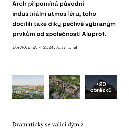
Arch připomíná původní
industriální atmosféru, toho
docílili také díky pečlivě vybraným
prvkům od společnosti Aluprof.
EARCH.CZ
, 25. 4. 2024 / Advertorial
+20
obrázků
Dramaticky se valící dým z