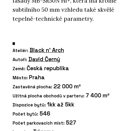
fasády MB-SR50N HI+, která má kromě
subtilního 50 mm vzhledu také skvělé
tepelně-technické parametry.
Black n' Arch
Ateliér:
David Černý
Autoři:
Česká republika
Země:
Praha
Město:
22 000 m²
Zastavěná plocha:
7 400 m²
Užitná plocha obchodů v parteru:
1kk až 5kk
Dispozice bytů:
546
Počet bytů:
527
Počet parkovacích míst: