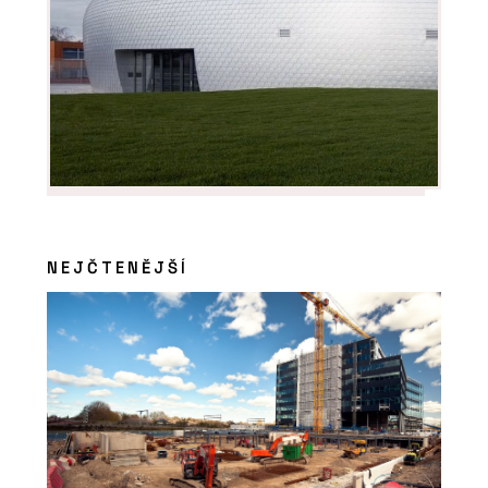
Bytová věž na pobřeží Portugalska.
Její fasáda vychází z rytmu lodních
kontejnerů
NEJČTENĚJŠÍ