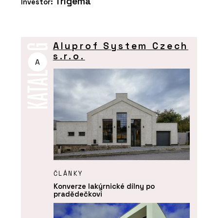
Trigema
Investor:
Aluprof System Czech
s.r.o.
A
ČLÁNKY
Konverze lakýrnické dílny po
pradědečkovi