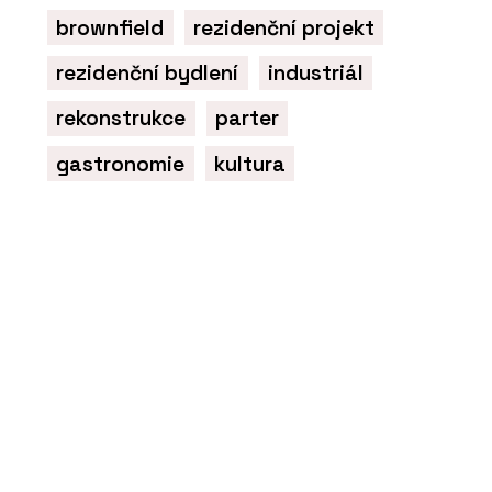
brownfield
rezidenční projekt
rezidenční bydlení
industriál
rekonstrukce
parter
gastronomie
kultura
PRODUKTY
Okenní a dveřní systém s tepelnou
izolací MB-86N - Aluprof