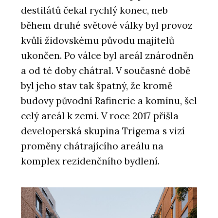
destilátů čekal rychlý konec, neb
během druhé světové války byl provoz
kvůli židovskému původu majitelů
ukončen. Po válce byl areál znárodněn
a od té doby chátral. V současné době
byl jeho stav tak špatný, že kromě
budovy původní Rafinerie a komínu, šel
celý areál k zemi. V roce 2017 přišla
developerská skupina Trigema s vizí
proměny chátrajícího areálu na
komplex rezidenčního bydlení.