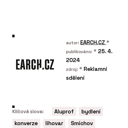
PRODUKTY
EARCH.CZ
*
autor:
Okenní a dveřní systém s tepelnou
*
25. 4.
publikováno:
izolací MB-79N - Aluprof
2024
*
Reklamní
zdroj:
sdělení
Aluprof
bydlení
Klíčová slova:
O FIRMĚ
konverze
lihovar
Smíchov
Aluprof System Czech s.r.o.