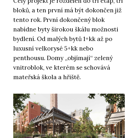
Celý projekt je rozdělen do tří etap, tří
bloků, a ten první má být dokončen již
tento rok. První dokončený blok
nabídne byty širokou škálu možnosti
bydlení. Od malých bytů 1+kk až po
luxusní velkorysé 5+kk nebo
penthousu. Domy „objímají“ zelený
vnitroblok, ve kterém se schovává
mateřská škola a hřiště.