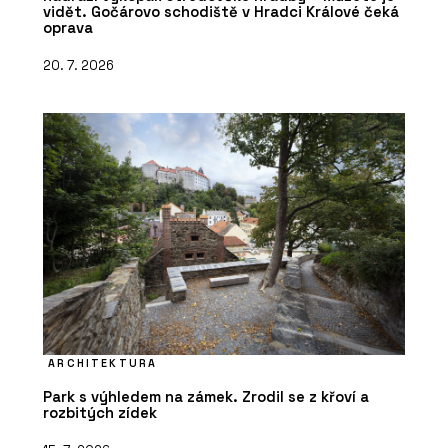
vidět. Gočárovo schodiště v Hradci Králové čeká
oprava
20. 7. 2026
ARCHITEKTURA
Park s výhledem na zámek. Zrodil se z křoví a
rozbitých zídek