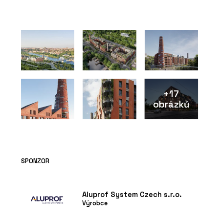
PRODUKTY
Okenní a dveřní systém MB-104
PASSIVE - Aluprof
+17
obrázků
ČLÁNKY
V historickém centru Vratislavi stojí
luxusní bytový dům. Má výhled do
SPONZOR
zeleně, volnočasové sportoviště a
wellness
Aluprof System Czech s.r.o.
Výrobce