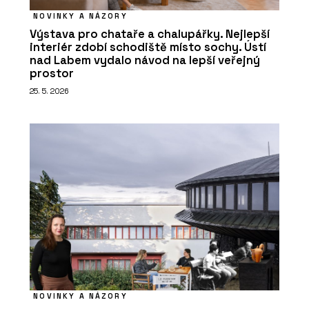
NOVINKY A NÁZORY
Výstava pro chataře a chalupářky. Nejlepší
interiér zdobí schodiště místo sochy. Ústí
nad Labem vydalo návod na lepší veřejný
prostor
25. 5. 2026
NOVINKY A NÁZORY