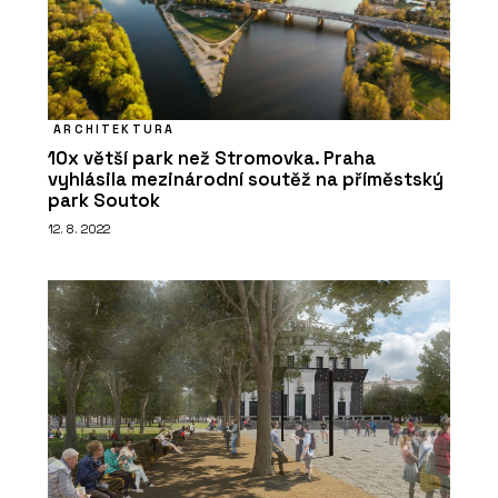
ČLÁNKY
ARCHITECT@WORK se blíží. Veletrh v
Praze nabídne inovace, rovné
ARCHITEKTURA
podmínky a setkání odborníků
10x větší park než Stromovka. Praha
vyhlásila mezinárodní soutěž na příměstský
park Soutok
12. 8. 2022
SLUŽBY
Fotografická výstava Project Wall –
ARCHITECT@WORK