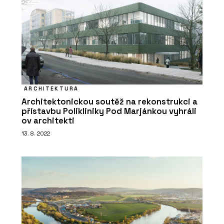
ARCHITEKTURA
Architektonickou soutěž na rekonstrukci a
přístavbu Polikliniky Pod Marjánkou vyhráli
ČLÁNKY
ov architekti
ARCHITECT@WORK poprvé v Česku: Je
13. 8. 2022
to úplně jiný veletrh architektury a
designu, říká jeho organizátorka