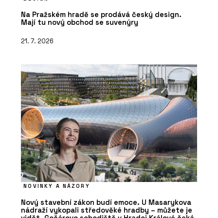
Na Pražském hradě se prodává český design.
Mají tu nový obchod se suvenýry
21. 7. 2026
NOVINKY A NÁZORY
Nový stavební zákon budí emoce. U Masarykova
nádraží vykopali středověké hradby – můžete je
vidět. Gočárovo schodiště v Hradci Králové čeká