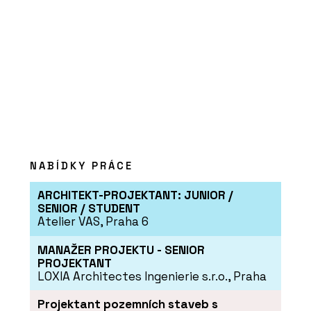
PRODUKTY
Série dlaždic RAVE - RAKO
NABÍDKY PRÁCE
ARCHITEKT-PROJEKTANT: JUNIOR /
SENIOR / STUDENT
Atelier VAS, Praha 6
MANAŽER PROJEKTU - SENIOR
PROJEKTANT
LOXIA Architectes Ingenierie s.r.o., Praha
ČLÁNKY
Projektant pozemních staveb s