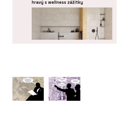
hravý s wellness zážitky
PRODUKTY
Série keramických obkladů PINO -
RAKO