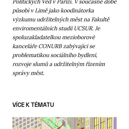
Politických Věd v Paříži. V současné době
působí v Limě jako koodinátorka
výzkumu udržitelných měst na Fakultě
enviromentálních studií UCSUR. Je
spoluzakladatelkou mezioborové
kanceláře CONURB zabývající se
problematikou sociálního bydlení,
rozvoje slumů a udržitelným řízením
správy měst.
VÍCE K TÉMATU