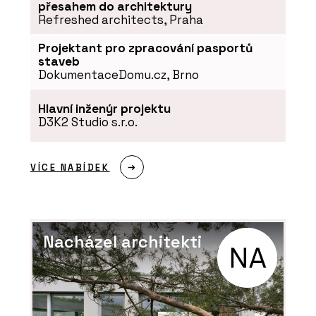
Pergamenka: Nový život
přesahem do architektury
holešovického brownfieldu
Refreshed architects, Praha
Projektant pro zpracování pasportů
staveb
DokumentaceDomu.cz, Brno
Hlavní inženýr projektu
D3K2 Studio s.r.o.
VÍCE NABÍDEK
O FIRMĚ
LASSELSBERGER (RAKO)
Nacházel architekti