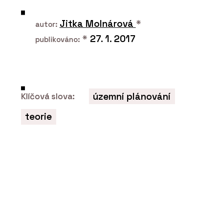
Jitka Molnárová
*
autor:
ČLÁNKY
*
27. 1. 2017
publikováno:
Plzeňské nádraží prošlo rekonstrukcí
a stává se moderním dopravním uzlem
územní plánování
Klíčová slova:
teorie
PRODUKTY
Série keramických dlaždic MIXTONE -
RAKO