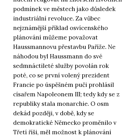
podmínek ve městech jako důsledek
industriální revoluce. Za vůbec
nejznámější příklad osvícenského
plánování můžeme považovat
Haussmannovu přestavbu Paříže. Ne
náhodou byl Haussmann do své
sedmnáctileté služby povolán rok
poté, co se první volený prezident
Francie po úspěšném puči prohlásil
císařem Napoleonem III; tedy kdy se z
republiky stala monarchie. O osm
dekád později, v době, kdy se
demokratické Německo proměnilo v
Třetí říši, měl možnost k plánování