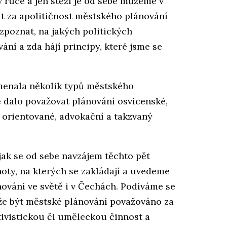
v ruce a jen stěží je od sebe můžeme v
at za apolitičnost městského plánování
ozpoznat, na jakých politických
ání a zda hájí principy, které jsme se
.
amenala několik typů městského
e dalo považovat plánování osvícenské,
y orientované, advokační a takzvaný
jak se od sebe navzájem těchto pět
dnoty, na kterých se zakládají a uvedeme
ování ve světě i v Čechách. Podíváme se
ůže být městské plánování považováno za
tivistickou či uměleckou činnost a