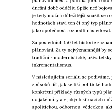
plánování měst a politika jdou ruku 
dnešní době oddělit. Spíše než bojov
je tedy možná důležitější snažit se r
hodnotách staví ten či oný typ plánov
jako společnost rozhodli následovat
Za posledních 150 let historie zazn
plánování. Za ty nejvýznamnější by s
tradiční - modernistické, uživatelsk
inkrementalismus.
V následujícím seriálu se podíváme, 
způsobů liší, jak se liší politické ho
konkrétní příklady různých typů plán
do jaké míry a v jakých situacích m
apolitickou, odbornou, vědeckou, ak