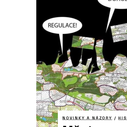
NOVINKY A NÁZORY
/
HI