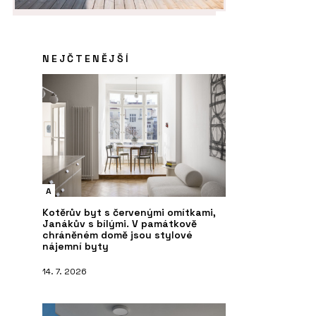
NEJČTENĚJŠÍ
A
Kotěrův byt s červenými omítkami,
Janákův s bílými. V památkově
chráněném domě jsou stylové
nájemní byty
14. 7. 2026