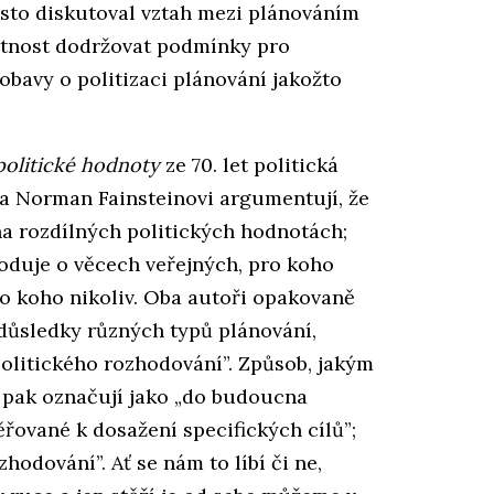
asto diskutoval vztah mezi plánováním
utnost dodržovat podmínky pro
obavy o politizaci plánování jakožto
politické hodnoty
ze 70. let politická
a Norman Fainsteinovi argumentují, že
na rozdílných politických hodnotách;
oduje o věcech veřejných, pro koho
o koho nikoliv. Oba autoři opakovaně
 důsledky různých typů plánování,
politického rozhodování”. Způsob, jakým
 pak označují jako „do budoucna
řované k dosažení specifických cílů”;
hodování”. Ať se nám to líbí či ne,