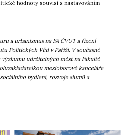
litické hodnoty souvisí s nastavováním
turu a urbanismus na FA ČVUT a řízení
utu Politických Věd v Paříži. V současné
a výzkumu udržitelných měst na Fakultě
poluzakladatelkou mezioborové kanceláře
ociálního bydlení, rozvoje slumů a