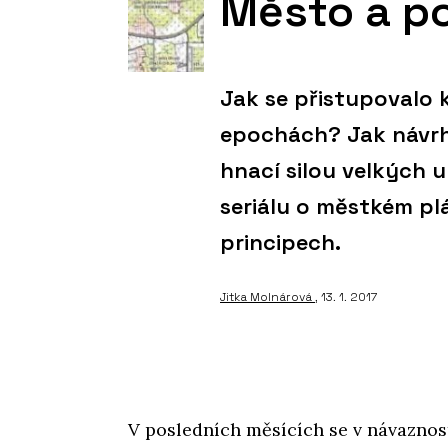
Město a po
Jak se přistupovalo 
epochách? Jak návrhy 
hnací silou velkých 
seriálu o městkém pl
principech.
Jitka Molnárová
, 13. 1. 2017
V posledních měsících se v návaznos