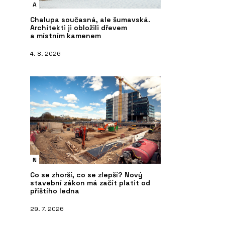
A
Chalupa současná, ale šumavská.
Architekti ji obložili dřevem
a místním kamenem
4. 8. 2026
ČLÁNKY
P
 SAPELI
Český výrobce dveří SAPELI uvádí na
La
trh dveře Nanoverde z
recyklovaných nápojových kartonů
N
Co se zhorší, co se zlepší? Nový
stavební zákon má začít platit od
příštího ledna
29. 7. 2026