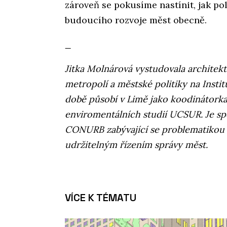
zároveň se pokusíme nastínit, jak po
budoucího rozvoje měst obecně.
_
Jitka Molnárová vystudovala architek
metropolí a městské politiky na Instit
době působí v Limě jako koodinátork
enviromentálních studií UCSUR. Je s
CONURB zabývající se problematikou s
udržitelným řízením správy měst.
VÍCE K TÉMATU