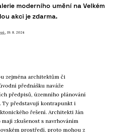
alerie moderního umění na Velkém
ou akci je zdarma.
ové
, 19. 8. 2024
ou zejména architektům či
úvodní přednášku naváže
ních předpisů, územního plánování
. Ty představují kontrapunkt i
ktonického řešení. Architekti Ján
) mají zkušenost s navrhováním
movském prostředí, proto mohou z