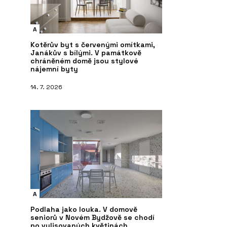
A
Kotěrův byt s červenými omítkami,
Janákův s bílými. V památkově
chráněném domě jsou stylové
nájemní byty
14. 7. 2026
A
Podlaha jako louka. V domově
seniorů v Novém Bydžově se chodí
po vylisovaných květinách