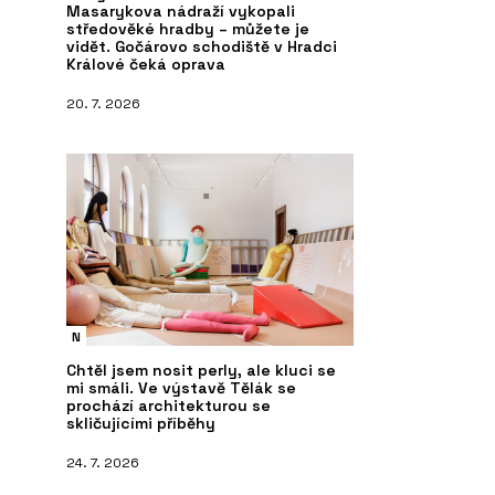
Masarykova nádraží vykopali
středověké hradby – můžete je
vidět. Gočárovo schodiště v Hradci
Králové čeká oprava
20. 7. 2026
N
Chtěl jsem nosit perly, ale kluci se
mi smáli. Ve výstavě Tělák se
prochází architekturou se
skličujícími příběhy
24. 7. 2026