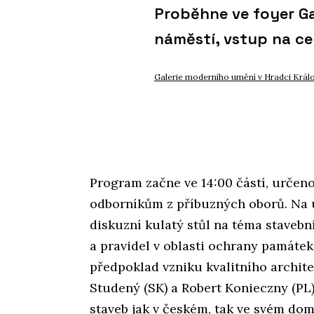
Proběhne ve foyer G
náměstí, vstup na cel
Galerie moderního umění v Hradci Král
Program začne ve 14:00 částí, určen
odborníkům z příbuzných oborů. Na 
diskuzní kulatý stůl na téma staveb
a pravidel v oblasti ochrany památek
předpoklad vzniku kvalitního archite
Studený (SK) a Robert Konieczny (PL
staveb jak v českém, tak ve svém do