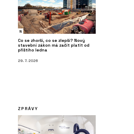
N
Co se zhorší, co se zlepší? Nový
stavební zákon má začít platit od
příštího ledna
29. 7. 2026
ZPRÁVY