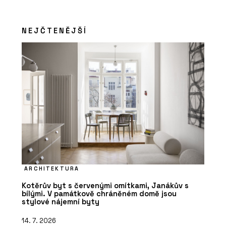
NEJČTENĚJŠÍ
ARCHITEKTURA
Kotěrův byt s červenými omítkami, Janákův s
bílými. V památkově chráněném domě jsou
stylové nájemní byty
14. 7. 2026